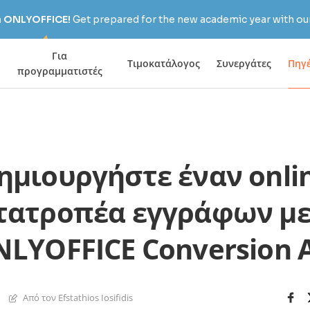
h ONLYOFFICE!
Get prepared for the new academic year with our
Για
Τιμοκατάλογος
Συνεργάτες
Πηγ
προγραμματιστές
ημιουργήστε έναν onli
τατροπέα εγγράφων με
LYOFFICE Conversion 
Από τον Efstathios Iosifidis