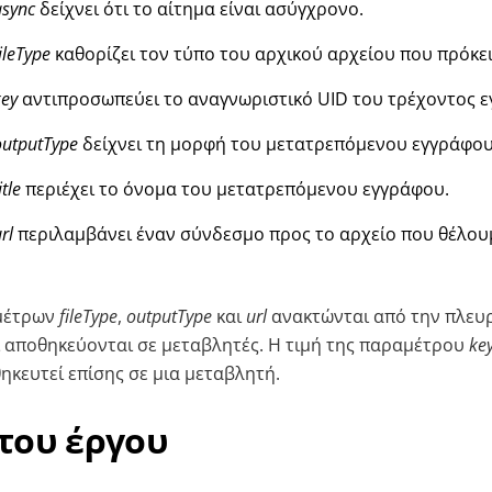
async
δείχνει ότι το αίτημα είναι ασύγχρονο.
ileType
καθορίζει τον τύπο του αρχικού αρχείου που πρόκει
key
αντιπροσωπεύει το αναγνωριστικό UID του τρέχοντος 
outputType
δείχνει τη μορφή του μετατρεπόμενου εγγράφου
itle
περιέχει το όνομα του μετατρεπόμενου εγγράφου.
rl
περιλαμβάνει έναν σύνδεσμο προς το αρχείο που θέλου
αμέτρων
fileType
,
outputType
και
url
ανακτώνται από την πλευρ
 αποθηκεύονται σε μεταβλητές. Η τιμή της παραμέτρου
ke
ηκευτεί επίσης σε μια μεταβλητή.
του έργου