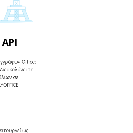
 API
γγράφων Office:
 Διευκολύνει τη
βλίων σε
LYOFFICE
Λειτουργεί ως