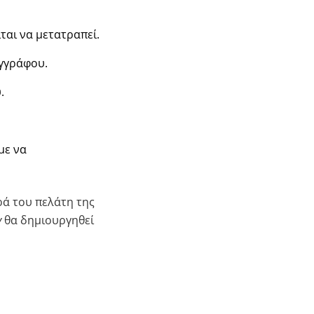
ται να μετατραπεί.
εγγράφου.
.
με να
ά του πελάτη της
y
θα δημιουργηθεί