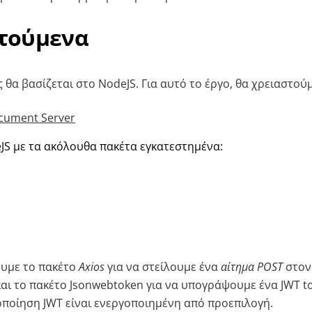
τούμενα
θα βασίζεται στο NodeJS. Για αυτό το έργο, θα χρειαστούμ
cument Server
S με τα ακόλουθα πακέτα εγκατεστημένα:
υμε το πακέτο
Axios
για να στείλουμε ένα
αίτημα POST
στον
αι το πακέτο Jsonwebtoken για να υπογράψουμε ένα JWT t
τοποίηση JWT είναι ενεργοποιημένη από προεπιλογή.