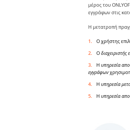
μέρος του ONLYOFF
εγγράφων στις κατ
Η μετατροπή πραγ
Ο χρήστης επιλ
Ο
διαχειριστής
Η
υπηρεσία απο
εγγράφων
χρησιμοπ
Η
υπηρεσία μετ
Η
υπηρεσία απο