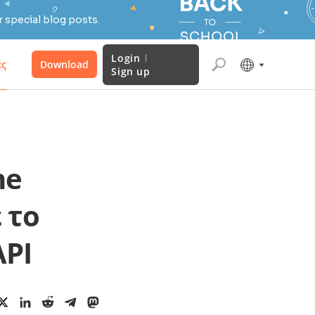
 special blog posts.
Login
ές
Download
Sign up
ne
 το
API