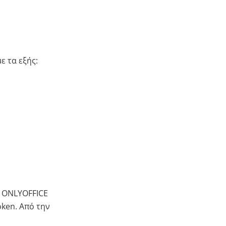
ε τα εξής:
 ONLYOFFICE
oken. Από την