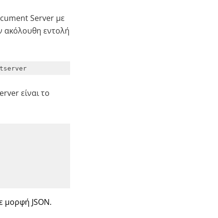
ocument Server με
ην ακόλουθη εντολή
tserver
rver είναι το
ε μορφή JSON.