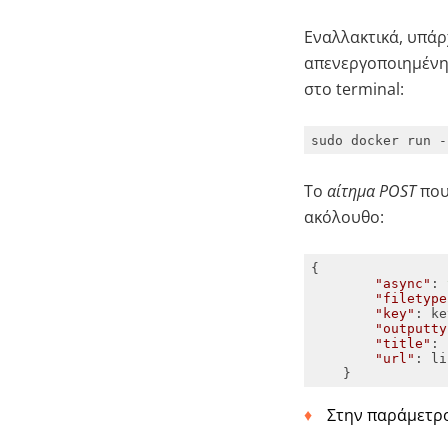
Εναλλακτικά, υπάρ
απενεργοποιημένη 
στο terminal:
sudo docker run -
Το
αίτημα POST
που
ακόλουθο:
"async"
: 
"filetype
"key"
"outputty
"title"
: 
"url"
    }
Στην παράμετρ