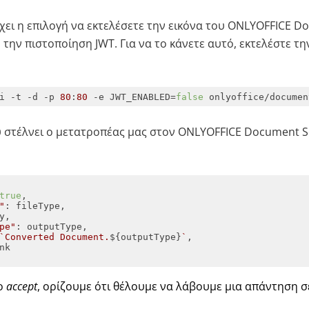
χει η επιλογή να εκτελέσετε την εικόνα του ONLYOFFICE D
την πιστοποίηση JWT. Για να το κάνετε αυτό, εκτελέστε τ
i -t -d -p 
80
:
80
 -e JWT_ENABLED=
false
 onlyoffice/documen
 στέλνει ο μετατροπέας μας στον ONLYOFFICE Document Se
true
"
pe"
`Converted Document.
${outputType}
`
ο
accept
, ορίζουμε ότι θέλουμε να λάβουμε μια απάντηση σ