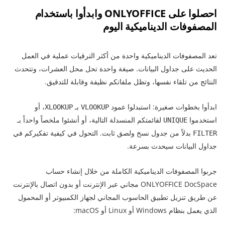
احصلوا على ONLYOFFICE وابدأوا باستخدام
المصفوفات الديناميكية اليوم
تعد المصفوفات الديناميكية واحدة من أكثر الترقيات عملية في العمل
الحديث على جداول البيانات. صيغة واحدة تحل محل العشرات، وتتحدث
النتائج من تلقاء نفسها، وتظل ملفاتكم نظيفة وقابلة للتدقيق.
ابدأوا بخطوات صغيرة: استبدلوا عمود
بـ
، أو
XLOOKUP
VLOOKUP
استخدموا
لقائمتكم المنسدلة التالية، أو أنشئوا ملخصاً واحداً بـ
UNIQUE
بدلاً من جدول نسخ ولصق ثابت. التحول في كيفية تفكيركم في
FILTER
جداول البيانات سيحدث بسرعة.
جربوا المصفوفات الديناميكية الكاملة من خلال إنشاء حساب
ONLYOFFICE DocSpace مجاني عبر الإنترنت أو بدون اتصال بالإنترنت
عن طريق تنزيل تطبيق الحاسوب المجاني لجهاز الكمبيوتر أو المحمول
الذي يعمل بنظام Windows أو Linux أو macOS: