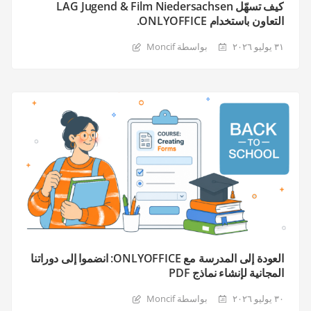
كيف تسهّل LAG Jugend & Film Niedersachsen
التعاون باستخدام ONLYOFFICE.
٣١ يوليو ٢٠٢٦
بواسطة Moncif
العودة إلى المدرسة مع ONLYOFFICE: انضموا إلى دوراتنا
المجانية لإنشاء نماذج PDF
٣٠ يوليو ٢٠٢٦
بواسطة Moncif