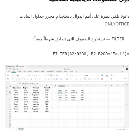
دعونا نلقي نظرة على أهم الدوال باستخدام
محرر جداول البيانات
ONLYOFFICE
1. FILTER — تستخرج الصفوف التي تطابق شرطاً معيناً:
=FILTER(A2:D200, B2:B200="East")