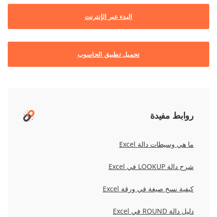
البدء عبر الإنترنت
تحميل تطبيق الحاسوب
روابط مفيدة
ما هي وسيطات دالة Excel
شرح دالة LOOKUP في Excel
كيفية نسخ صيغة في ورقة Excel
دليل دالة ROUND في Excel