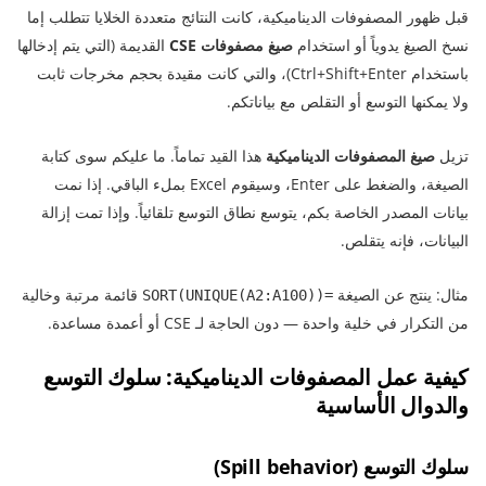
قبل ظهور المصفوفات الديناميكية، كانت النتائج متعددة الخلايا تتطلب إما
نسخ الصيغ يدوياً أو استخدام
صيغ مصفوفات CSE
القديمة (التي يتم إدخالها
باستخدام Ctrl+Shift+Enter)، والتي كانت مقيدة بحجم مخرجات ثابت
ولا يمكنها التوسع أو التقلص مع بياناتكم.
تزيل
صيغ المصفوفات الديناميكية
هذا القيد تماماً. ما عليكم سوى كتابة
الصيغة، والضغط على Enter، وسيقوم Excel بملء الباقي. إذا نمت
بيانات المصدر الخاصة بكم، يتوسع نطاق التوسع تلقائياً. وإذا تمت إزالة
البيانات، فإنه يتقلص.
مثال: ينتج عن الصيغة
قائمة مرتبة وخالية
=SORT(UNIQUE(A2:A100))
من التكرار في خلية واحدة — دون الحاجة لـ CSE أو أعمدة مساعدة.
كيفية عمل المصفوفات الديناميكية: سلوك التوسع
والدوال الأساسية
سلوك التوسع (Spill behavior)