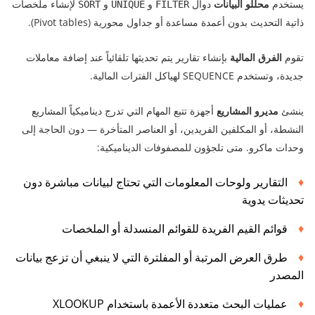
يستخدم
محللو البيانات
دوال
و
و
لإنشاء ملخصات
SORT
UNIQUE
FILTER
ذاتية التحديث بدون أعمدة مساعدة أو جداول محورية (Pivot tables).
تقوم
الفرق المالية
بإنشاء تقارير يتم تحديثها تلقائياً عند إضافة معاملات
جديدة، وتستخدم SEQUENCE لهياكل الفترات المالية.
ينشئ
مديرو المشاريع
أجهزة تتبع المهام التي تدرج ديناميكياً المشاريع
النشطة، أو المكلفين الفريدين، أو العناصر المتأخرة — دون الحاجة إلى
وحدات ماكرو. متى تلجؤون للمصفوفات الديناميكية:
التقارير ولوحات المعلومات التي تحتاج لبيانات مباشرة دون
تحديثات يدوية
قوائم القيم الفريدة للقوائم المنسدلة أو الملخصات
طرق العرض المرتبة أو المفلترة التي لا ينبغي أن تزعج بيانات
المصدر
عمليات البحث متعددة الأعمدة باستخدام XLOOKUP