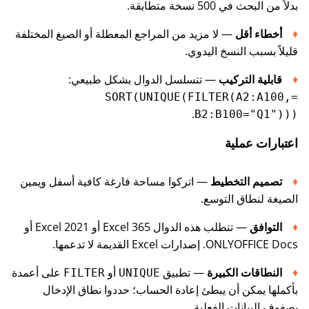
بدلاً من البحث في 500 نسخة متطابقة.
أخطاء أقل
— لا مزيد من المراجع المعطلة أو الصيغ المختلفة
قليلاً بسبب النسخ اليدوي.
قابلية التركيب
— تتسلسل الدوال بشكل طبيعي:
=SORT(UNIQUE(FILTER(A2:A100,
.
B2:B100="Q1")))
اعتبارات عملية
تصميم التخطيط
— اتركوا مساحة فارغة كافية أسفل ويمين
الصيغة لنطاق التوسع.
التوافق
— تتطلب هذه الدوال Excel 365 أو Excel 2021 أو
ONLYOFFICE Docs. إصدارات Excel القديمة لا تدعمها.
النطاقات الكبيرة
— تطبيق
أو
على أعمدة
FILTER
UNIQUE
بأكملها يمكن أن يبطئ إعادة الحساب؛ حددوا نطاق الإدخال
بصفوف البيانات الفعلية.