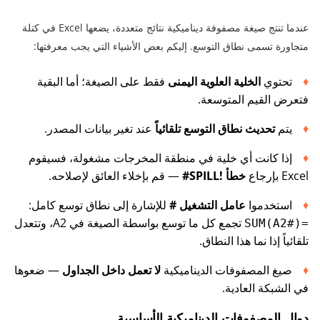
عندما تنتج صيغة مصفوفة ديناميكية نتائج متعددة، يضعها Excel في كتلة
متجاورة تسمى نطاق التوسع. إليكم بعض الأشياء التي يجب معرفتها:
تحتوي
الخلية العلوية اليمنى
فقط على الصيغة؛ أما البقية
فتعرض القيم المتوسعة.
يتم
تحديث نطاق التوسع تلقائياً
عند تغير بيانات المصدر.
إذا كانت أي خلية في منطقة المخرجات مشغولة، فسيقوم
Excel بإرجاع
خطأ !SPILL#
— قم بإخلاء العائق لإصلاحه.
استخدموا
عامل التشغيل #
للإشارة إلى نطاق توسع كامل:
تجمع كل ما توسع بواسطة الصيغة في A2، وتتعدل
=SUM(A2#)
تلقائياً إذا نما هذا النطاق.
صيغ المصفوفات الديناميكية
لا تعمل داخل الجداول
— ضعوها
في الشبكة العادية.
دوال المصفوفات الديناميكية الأساسية