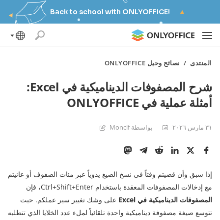
Back to school with ONLYOFFICE!
المنتدى
/
نصائح وحيل ONLYOFFICE
شرح المصفوفات الديناميكية في Excel:
أمثلة عملية في ONLYOFFICE
٣١ مارس ٢٠٢٦
بواسطة Moncif
إذا سبق وأن قضيتم وقتاً في نسخ الصيغ يدوياً عبر مئات الصفوف أو عانيتم
مع إدخالات المصفوفات المعقدة باستخدام Ctrl+Shift+Enter، فإن
المصفوفات الديناميكية في Excel
على وشك تغيير سير عملكم. حيث
تتوسع صيغة مصفوفة ديناميكية واحدة تلقائياً لملء عدد الخلايا الذي تتطلبه