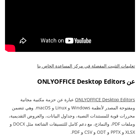
تعليمات التثبيت المفصلة في مركز المساعدة الخاص بنا
عن ONLYOFFICE Desktop Editors
NLYOFFICE Desktop Editors
O
عبارة عن حزمة مكتبية مجانية
ومفتوحة المصدر لأنظمة Windows و Linux و macOS. وهي تتضمن
محررات قوية للمستندات النصية، وجداول البيانات، والعروض التقديمية،
وملفات PDF، والنماذج، مع دعم كامل للتنسيقات الشائعة مثل DOCX و
XLSX و PPTX و ODT و CSV و PDF.