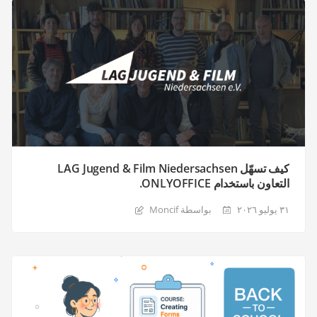
كيف تسهّل LAG Jugend & Film Niedersachsen
التعاون باستخدام ONLYOFFICE.
٣١ يوليو ٢٠٢٦
بواسطة Moncif