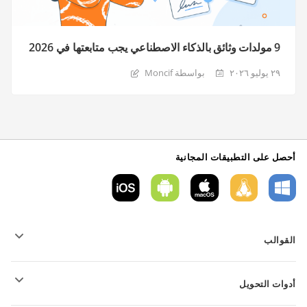
9 مولدات وثائق بالذكاء الاصطناعي يجب متابعتها في 2026
٢٩ يوليو ٢٠٢٦
بواسطة Moncif
أحصل على التطبيقات المجانية
القوالب
قوالب نموذج PDF
أدوات التحويل
قوالب المستندات النصية
قوالب الجداول