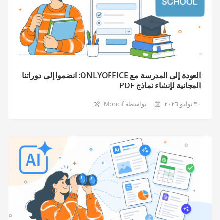
العودة إلى المدرسة مع ONLYOFFICE: انضموا إلى دوراتنا
المجانية لإنشاء نماذج PDF
٣٠ يوليو ٢٠٢٦
بواسطة Moncif