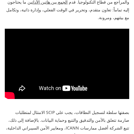
والمراجع من قطاع التكنولوجيا. قدم
الجمع بين هاتين الأداتين
ما يحتاجون
إليه تماماً: تعاون متقدم، وتحرير في الوقت الفعلي، وإدارة ذاتية، وتكامل
مع بيئتهم، ومرونة.
بصفتها سلطة لتسجيل النطاقات، يجب على SCIP الامتثال لمتطلبات
صارمة تتعلق بالأمن والتدقيق والتتبع وحماية البيانات. بالإضافة إلى ذلك،
تتبع الشركة أفضل ممارسات ICANN، ومعايير الأمن السيبراني الداخلية،