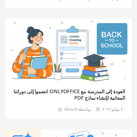
العودة إلى المدرسة مع ONLYOFFICE: انضموا إلى دوراتنا
المجانية لإنشاء نماذج PDF
٣٠ يوليو ٢٠٢٦
بواسطة Moncif