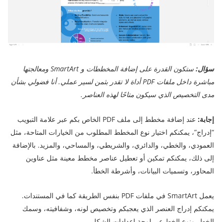
سؤال:
ستكون القدرة على إضافة المخططات و SmartArt ومعالجتها
مباشرة داخل ملفات PDF أداة لا تقدر بثمن لسير عملي. أنا فضولي بشأن
مدى التخصيص الذي سيكون متاحًا لهذه العناصر.
إجابة:
عند إضافة مخطط إلى ملف PDF الخاص بكم عبر علامة التبويب
“إدراج”، يمكنكم اختيار نوع المخطط المطلوب من الخيارات المتاحة، مثل
العمودي، والخطي، والدائري، والشريطي، والمساحي، والمزيد. بالإضافة
إلى ذلك، يمكنكم تمكين أو تعطيل عناصر مخطط معينة مثل عناوين
المحاور، وتسميات البيانات، وأشرطة الخطأ.
يعمل SmartArt في ملفات PDF بنفس الطريقة كما في المستندات.
يمكنكم إدراج العنصر الذي يعجبكم وتخصيص لونه، وشفافيته، وسمك
الخط، ونوع الخط عبر لوحة إعدادات الشكل.