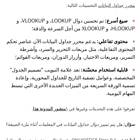
محرر جداول البيانات
التحسينات التالية:
صيغ أسرع:
تم تحسين دوال LOOKUP، و VLOOKUP، و
HLOOKUP، و XLOOKUP من أجل السرعة والدقة؛
محتوى تفاعلي:
يدعم محرر جداول البيانات الآن عناصر تحكم
المحتوى التفاعلية، مثل مربعات التحرير والسرد، وأشرطة
التمرير، ومربعات الاختيار، وأزرار الدوران، ومربعات القوائم؛
قابلية استخدام محسّنة:
تعد علامة التبويب “تصميم الجدول”
المخصصة، وعوامل تصفية التاريخ للجداول المحورية، وإعادة
تسمية الورقة السريعة من الميزات الجديدة الأخرى التي تبسط
المهام اليومية.
تعرفوا على هذه التحديثات وغيرها في
\
منشور المدونة هذا
.
سؤال:
هل يتم تمييز دوال جداول البيانات في المعلمات أثناء ملء الصيغة؟
إجابة:
في ONLYOFFICE Docs 9.1، عند إدخال صيغة، يتم تمييز الوسائط