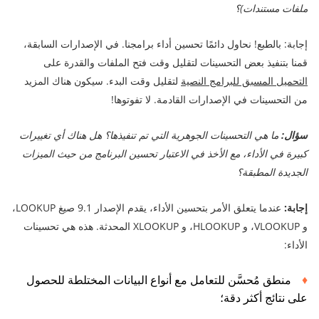
ملفات مستندات)؟
إجابة: بالطبع! نحاول دائمًا تحسين أداء برامجنا. في الإصدارات السابقة،
قمنا بتنفيذ بعض التحسينات لتقليل وقت فتح الملفات والقدرة على
التحميل المسبق للبرامج النصية
لتقليل وقت البدء. سيكون هناك المزيد
من التحسينات في الإصدارات القادمة. لا تفوتوها!
سؤال:
ما هي التحسينات الجوهرية التي تم تنفيذها؟ هل هناك أي تغييرات
كبيرة في الأداء، مع الأخذ في الاعتبار تحسين البرنامج من حيث الميزات
الجديدة المطبقة؟
إجابة:
عندما يتعلق الأمر بتحسين الأداء، يقدم الإصدار 9.1 صيغ LOOKUP،
و VLOOKUP، و HLOOKUP، و XLOOKUP المحدثة. هذه هي تحسينات
الأداء:
منطق مُحسَّن للتعامل مع أنواع البيانات المختلطة للحصول
على نتائج أكثر دقة؛