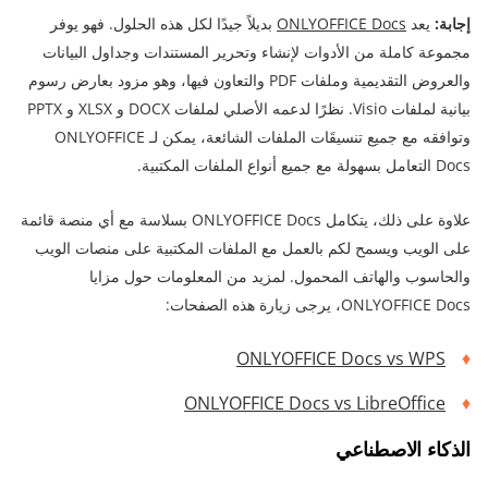
إجابة:
يعد
ONLYOFFICE Docs
بديلاً جيدًا لكل هذه الحلول. فهو يوفر
مجموعة كاملة من الأدوات لإنشاء وتحرير المستندات وجداول البيانات
والعروض التقديمية وملفات PDF والتعاون فيها، وهو مزود بعارض رسوم
بيانية لملفات Visio. نظرًا لدعمه الأصلي لملفات DOCX و XLSX و PPTX
وتوافقه مع جميع تنسيقَات الملفات الشائعة، يمكن لـ ONLYOFFICE
Docs التعامل بسهولة مع جميع أنواع الملفات المكتبية.
علاوة على ذلك، يتكامل ONLYOFFICE Docs بسلاسة مع أي منصة قائمة
على الويب ويسمح لكم بالعمل مع الملفات المكتبية على منصات الويب
والحاسوب والهاتف المحمول. لمزيد من المعلومات حول مزايا
ONLYOFFICE Docs، يرجى زيارة هذه الصفحات:
ONLYOFFICE Docs vs WPS
ONLYOFFICE Docs vs LibreOffice
الذكاء الاصطناعي