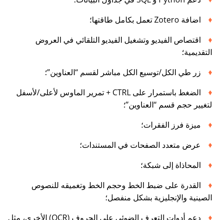
اضافة Zotero تعمل بكامل طاقتها؛
اقتصاص الفيديو وتشغيل الفيديو التلقائي في العروض
التقديمية؛
زر طي الكل/توسيع الكل مباشر لقسم “العناوين”؛
الضغط باستمرار على CTRL + تمرير الماوس لأعلى/لأسفل
لتغيير حجم قسم “العناوين”؛
ميزة فرز الفقرات؛
عرض متعدد الصفحات في المستندات؛
المحاذاة إلى شبكة؛
القدرة على ضبط الخط وحجم الخط وتغميقه للنصوص
الصينية والإنجليزية بشكل منفصل؛
دعم أدوات التعرف الضوئي على الحروف (OCR) الأخرى، مثل