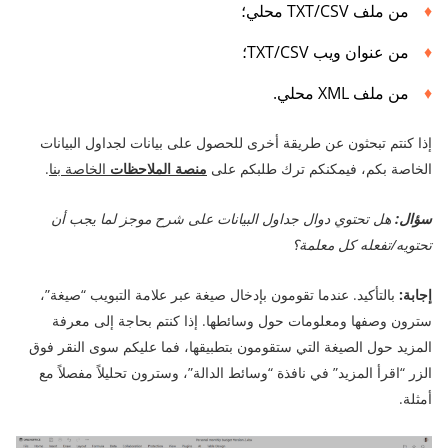
من ملف TXT/CSV محلي؛
من عنوان ويب TXT/CSV؛
من ملف XML محلي.
إذا كنتم تبحثون عن طريقة أخرى للحصول على بيانات لجداول البيانات
الخاصة بكم، فيمكنكم ترك طلبكم على
منصة الملاحظات
الخاصة بنا
.
سؤال:
هل تحتوي دوال جداول البيانات على شرح موجز لما يجب أن
تحتويه/تفعله كل معلمة؟
إجابة:
بالتأكيد. عندما تقومون بإدخال صيغة عبر علامة التبويب “صيغة”،
سترون وصفها ومعلومات حول وسائطها. إذا كنتم بحاجة إلى معرفة
المزيد حول الصيغة التي ستقومون بتطبيقها، فما عليكم سوى النقر فوق
الزر “اقرأ المزيد” في نافذة “وسائط الدالة”، وسترون تحليلاً مفصلاً مع
أمثلة.