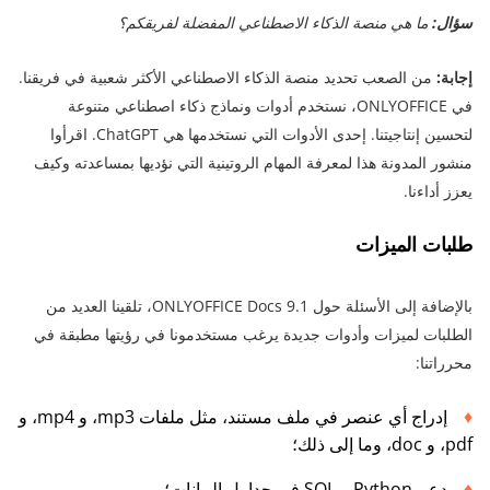
سؤال:
ما هي منصة الذكاء الاصطناعي المفضلة لفريقكم؟
إجابة:
من الصعب تحديد منصة الذكاء الاصطناعي الأكثر شعبية في فريقنا.
في ONLYOFFICE، نستخدم أدوات ونماذج ذكاء اصطناعي متنوعة
لتحسين إنتاجيتنا. إحدى الأدوات التي نستخدمها هي ChatGPT. اقرأوا
منشور المدونة هذا لمعرفة المهام الروتينية التي نؤديها بمساعدته وكيف
يعزز أداءنا.
طلبات الميزات
بالإضافة إلى الأسئلة حول ONLYOFFICE Docs 9.1، تلقينا العديد من
الطلبات لميزات وأدوات جديدة يرغب مستخدمونا في رؤيتها مطبقة في
محرراتنا:
إدراج أي عنصر في ملف مستند، مثل ملفات mp3، و mp4، و
pdf، و doc، وما إلى ذلك؛
دعم Python و SQL في جداول البيانات؛