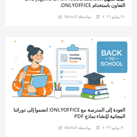
التعاون باستخدام ONLYOFFICE.
٣١ يوليو ٢٠٢٦
بواسطة Moncif
العودة إلى المدرسة مع ONLYOFFICE: انضموا إلى دوراتنا
المجانية لإنشاء نماذج PDF
٣٠ يوليو ٢٠٢٦
بواسطة Moncif