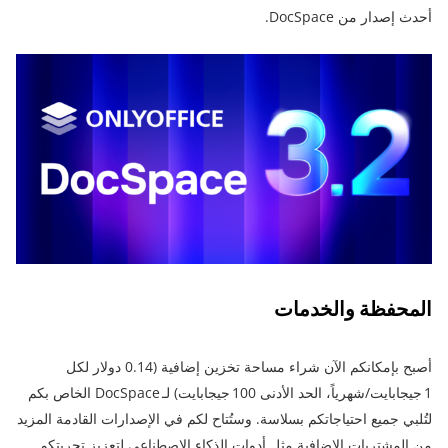
أحدث إصدار من DocSpace.
المحفظة والخدمات
أصبح بإمكانكم الآن شراء مساحة تخزين إضافية (0.14 دولار لكل
1 جيجابايت/شهرياً، الحد الأدنى 100 جيجابايت) لـ DocSpace الخاص بكم
لتُلبي جميع احتياجاتكم بسلاسة. وستُتاح لكم في الإصدارات القادمة المزيد
من المشتريات الإضافية مثل أدوات الذكاء الاصطناعي لتعزيز تجربتكم.