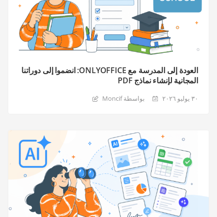
العودة إلى المدرسة مع ONLYOFFICE: انضموا إلى دوراتنا
المجانية لإنشاء نماذج PDF
٣٠ يوليو ٢٠٢٦
بواسطة Moncif