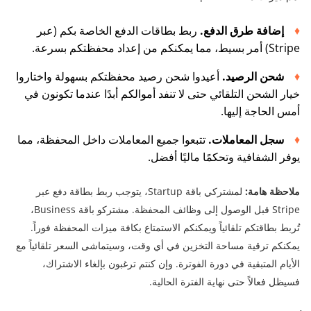
إضافة طرق الدفع.
ربط بطاقات الدفع الخاصة بكم (عبر
Stripe) أمر بسيط، مما يمكنكم من إعداد محفظتكم بسرعة.
شحن الرصيد.
أعيدوا شحن رصيد محفظتكم بسهولة واختاروا
خيار الشحن التلقائي حتى لا تنفد أموالكم أبدًا عندما تكونون في
أمس الحاجة إليها.
سجل
المعاملات.
تتبعوا جميع المعاملات داخل المحفظة، مما
يوفر الشفافية وتحكمًا ماليًا أفضل.
ملاحظة هامة:
لمشتركي باقة Startup، يتوجب ربط بطاقة دفع عبر
Stripe قبل الوصول إلى وظائف المحفظة. مشتركو باقة Business،
تُربط بطاقتكم تلقائياً ويمكنكم الاستمتاع بكافة ميزات المحفظة فوراً.
يمكنكم ترقية مساحة التخزين في أي وقت، وسيتماشى السعر تلقائياً مع
الأيام المتبقية في دورة الفوترة. وإن كنتم ترغبون بإلغاء الاشتراك،
فسيظل فعالاً حتى نهاية الفترة الحالية.