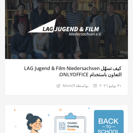
كيف تسهّل LAG Jugend & Film Niedersachsen
التعاون باستخدام ONLYOFFICE.
٣١ يوليو ٢٠٢٦
بواسطة Moncif