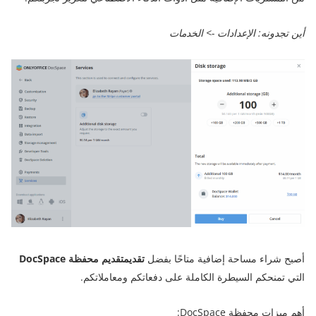
أين تجدونه: الإعدادات -> الخدمات
أصبح شراء مساحة إضافية متاحًا بفضل
تقديمتقديم محفظة DocSpace
التي تمنحكم السيطرة الكاملة على دفعاتكم ومعاملاتكم.
أهم ميزات محفظة DocSpace: