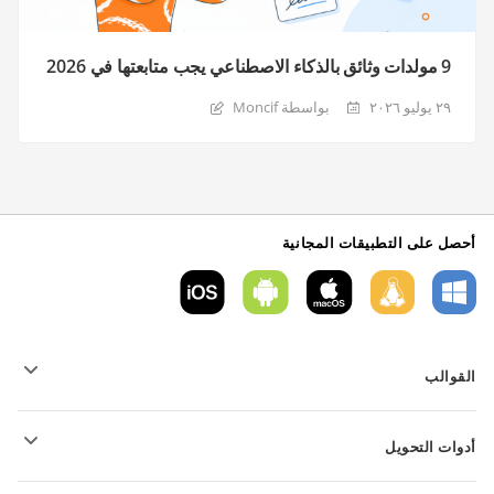
9 مولدات وثائق بالذكاء الاصطناعي يجب متابعتها في 2026
٢٩ يوليو ٢٠٢٦
بواسطة Moncif
أحصل على التطبيقات المجانية
القوالب
قوالب نموذج PDF
أدوات التحويل
قوالب المستندات النصية
قوالب الجداول
تحويل الملفات النصية