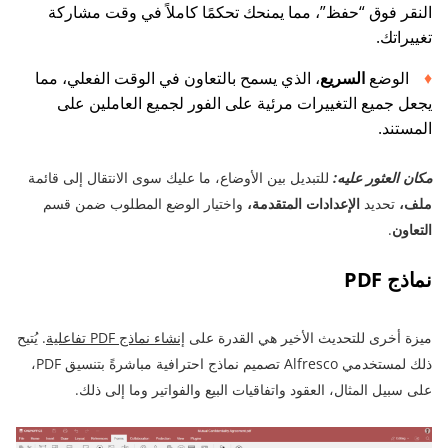
النقر فوق “حفظ”، مما يمنحك تحكمًا كاملاً في وقت مشاركة
تغييراتك.
الوضع
السريع
، الذي يسمح بالتعاون في الوقت الفعلي، مما
يجعل جميع التغييرات مرئية على الفور لجميع العاملين على
المستند.
مكان العثور عليه:
للتبديل بين الأوضاع، ما عليك سوى الانتقال إلى قائمة
ملف،
تحديد
الإعدادات المتقدمة،
واختيار الوضع المطلوب ضمن قسم
التعاون
.
نماذج PDF
ميزة أخرى للتحديث الأخير هي القدرة على
إنشاء نماذج PDF تفاعلية
. يُتيح
ذلك لمستخدمي Alfresco تصميم نماذج احترافية مباشرةً بتنسيق PDF،
على سبيل المثال، العقود واتفاقيات البيع والفواتير وما إلى ذلك.