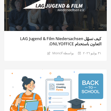
كيف تسهّل LAG Jugend & Film Niedersachsen
التعاون باستخدام ONLYOFFICE.
٣١ يوليو ٢٠٢٦
بواسطة Moncif