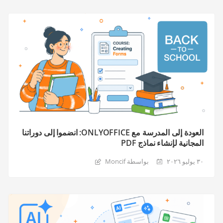
العودة إلى المدرسة مع ONLYOFFICE: انضموا إلى دوراتنا
المجانية لإنشاء نماذج PDF
٣٠ يوليو ٢٠٢٦
بواسطة Moncif