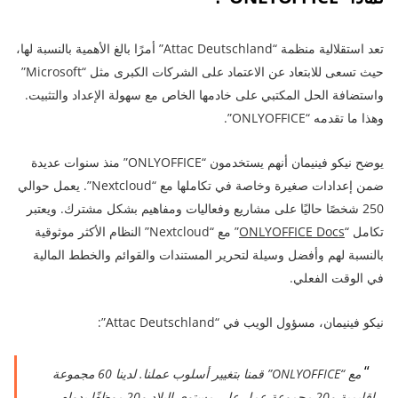
تعد استقلالية منظمة “Attac Deutschland” أمرًا بالغ الأهمية بالنسبة لها،
حيث تسعى للابتعاد عن الاعتماد على الشركات الكبرى مثل “Microsoft”
واستضافة الحل المكتبي على خادمها الخاص مع سهولة الإعداد والتثبيت.
وهذا ما تقدمه “ONLYOFFICE”.
يوضح نيكو فينيمان أنهم يستخدمون “ONLYOFFICE” منذ سنوات عديدة
ضمن إعدادات صغيرة وخاصة في تكاملها مع “Nextcloud”. يعمل حوالي
250 شخصًا حاليًا على مشاريع وفعاليات ومفاهيم بشكل مشترك. ويعتبر
تكامل “
ONLYOFFICE Docs
” مع “Nextcloud” النظام الأكثر موثوقية
بالنسبة لهم وأفضل وسيلة لتحرير المستندات والقوائم والخطط المالية
في الوقت الفعلي.
نيكو فينيمان، مسؤول الويب في “Attac Deutschland”:
مع “ONLYOFFICE” قمنا بتغيير أسلوب عملنا. لدينا 60 مجموعة
إقليمية و20 مجموعة عمل على مستوى البلاد و20 موظفًا بدوام