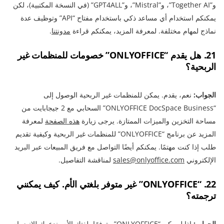
و”Together AI”، و”Mistral”، و”GPT4ALL” (في النسخة المكتبية)، لكن
يمكنكم استخدام أي مساعد ذكي باستخدام مفتاح “API” وتوظيف عدة
نماذج لمهام مختلفة. لمعرفة المزيد، يمكنكم قراءة
مدونتنا
.
21. هل يقدم “ONLYOFFICE” خصومات للمنظمات غير
الربحية؟
الجواب:
نعم، يقدم. يمكن للمنظمات غير الربحية الوصول إلى
“ONLYOFFICE DocSpace Business” السحابي مع 2 جيجابايت من
مساحة التخزين والميزات الممتازة. يرجى زيارة
هذه الصفحة
لمعرفة
المزيد عن برنامج “ONLYOFFICE” للمنظمات غير الربحية وكيفية تقديم
طلب إذا كنت مهتمًا. يمكنكم أيضًا التواصل مع فريق المبيعات عبر البريد
الإلكتروني
sales@onlyoffice.com
لمناقشة التفاصيل.
22. “ONLYOFFICE” غير متوفر بلغتي الأم. كيف يمكنني
ترجمته؟
الجواب:
إذا لم يكن “ONLYOFFICE” متوفرًا بلغتك الأم، ندعوك للانضمام