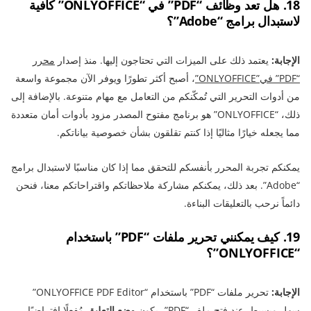
18. هل تعد وظائف “PDF” في “ONLYOFFICE” كافية
لاستبدال برامج “Adobe”؟
الإجابة:
يعتمد ذلك على الميزات التي تحتاجون إليها. منذ إصدار
محرر
“PDF” في”ONLYOFFICE”
، أصبح أكثر تطورًا ويوفر الآن مجموعة واسعة
من أدوات التحرير التي تُمكّنكم من التعامل مع مهام متنوعة. بالإضافة إلى
ذلك، “ONLYOFFICE” هو برنامج مفتوح المصدر مزود بأدوات أمان متعددة
مما يجعله خيارًا مثاليًا إذا كنتم تقلقون بشأن خصوصية بياناتكم.
يمكنكم تجربة المحرر بأنفسكم للتحقق مما إذا كان مناسبًا لاستبدال برامج
“Adobe”. بعد ذلك، يمكنكم مشاركة ملاحظاتكم واقتراحاتكم معنا، فنحن
دائماً نرحب بالتعليقات البناءة.
19. كيف يمكنني تحرير ملفات “PDF” باستخدام
“ONLYOFFICE”؟
الإجابة:
تحرير ملفات “PDF” باستخدام “ONLYOFFICE PDF Editor”
سهل وبسيط. عند فتح ملف “PDF”، يكون
وضع التعليق
مُفعلًا افتراضيًا