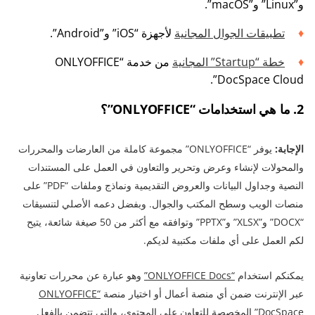
و”Linux” و”macOS”.
تطبيقات الجوال المجانية
لأجهزة “iOS” و”Android”.
خطة “Startup” المجانية
من خدمة “ONLYOFFICE
DocSpace Cloud”.
2. ما هي استخدامات “ONLYOFFICE”؟
الإجابة:
يوفر “ONLYOFFICE” مجموعة كاملة من العارضات والمحررات
والمحولات لإنشاء وعرض وتحرير والتعاون في العمل على المستندات
النصية وجداول البيانات والعروض التقديمية ونماذج وملفات “PDF” على
منصات الويب وسطح المكتب والجوال. وبفضل دعمه الأصلي لتنسيقات
“DOCX” و”XLSX” و”PPTX” وتوافقه مع أكثر من 50 صيغة شائعة، يتيح
لكم العمل على أي ملفات مكتبية لديكم.
يمكنكم استخدام
“ONLYOFFICE Docs”
وهو عبارة عن محررات تعاونية
عبر الإنترنت ضمن أي منصة أعمال أو اختيار منصة
“ONLYOFFICE
DocSpace”
المخصصة للتعاون على المحتوى، والتي تتضمن بالفعل