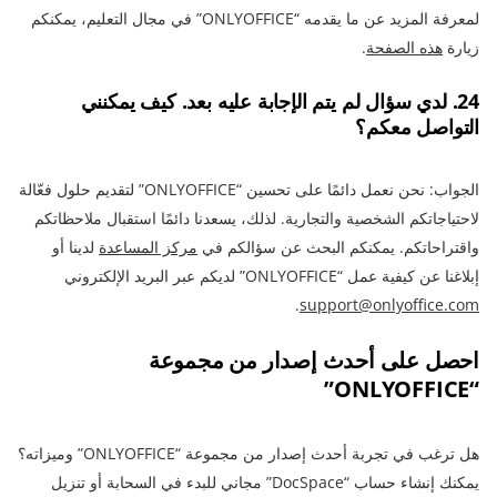
لمعرفة المزيد عن ما يقدمه “ONLYOFFICE” في مجال التعليم، يمكنكم
زيارة
هذه الصفحة
.
24. لدي سؤال لم يتم الإجابة عليه بعد. كيف يمكنني
التواصل معكم؟
الجواب: نحن نعمل دائمًا على تحسين “ONLYOFFICE” لتقديم حلول فعّالة
لاحتياجاتكم الشخصية والتجارية. لذلك، يسعدنا دائمًا استقبال ملاحظاتكم
واقتراحاتكم. يمكنكم البحث عن سؤالكم في
مركز المساعدة
لدينا أو
إبلاغنا عن كيفية عمل “ONLYOFFICE” لديكم عبر البريد الإلكتروني
.
support@onlyoffice.com
احصل على أحدث إصدار من مجموعة
“ONLYOFFICE”
هل ترغب في تجربة أحدث إصدار من مجموعة “ONLYOFFICE” وميزاته؟
يمكنك إنشاء حساب “DocSpace” مجاني للبدء في السحابة أو تنزيل