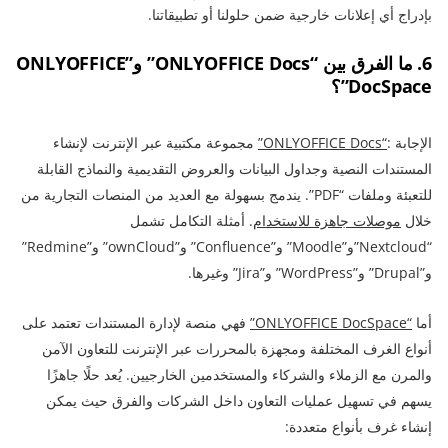
بإدراج أي إعلانات خارجية ضمن حلولنا أو تطبيقاتنا.
6. ما الفرق بين “ONLYOFFICE Docs” و”ONLYOFFICE
DocSpace”؟
الإجابة :
“ONLYOFFICE Docs”
مجموعة مكتبية عبر الإنترنت لإنشاء
المستندات النصية وجداول البيانات والعروض التقديمية والنماذج القابلة
للتعبئة وملفات “PDF”. يندمج بسهولة مع العديد من المنصات التجارية من
خلال
موصلات جاهزة للاستخدام
. أمثلة التكامل تشمل
“Nextcloud”و”Moodle” و”Confluence” و”ownCloud” و”Redmine”
و”Drupal” و”WordPress” و”Jira” وغيرها.
أما
“ONLYOFFICE DocSpace”
فهي منصة لإدارة المستندات تعتمد على
أنواع الغرف المختلفة ومجهزة بالمحررات عبر الإنترنت للتعاون الآمن
والمرن مع الزملاء والشركاء والمستخدمين الخارجيين. يُعد حلًا جاهزًا
يسهم في تسهيل عمليات التعاون داخل الشركات والفرق حيث يمكن
إنشاء غرف بأنواع متعددة: