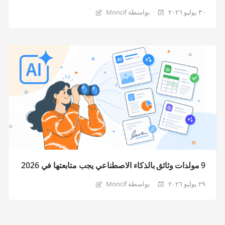
٣٠ يوليو ٢٠٢٦
بواسطة Moncif
9 مولدات وثائق بالذكاء الاصطناعي يجب متابعتها في 2026
٢٩ يوليو ٢٠٢٦
بواسطة Moncif