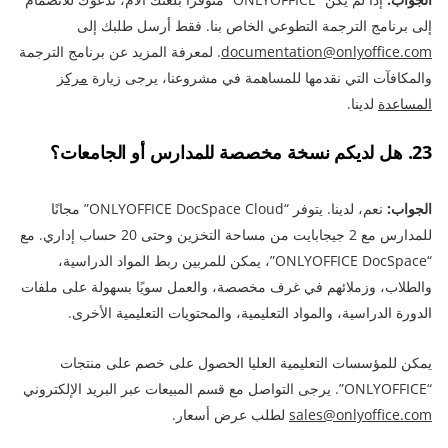
إلى برنامج الترجمة التطوعي الخاص بنا. فقط أرسل طلبك إلى
documentation@onlyoffice.com
. لمعرفة المزيد عن برنامج الترجمة
والمكافآت التي نقدمها للمساهمة في مشروعنا، يرجى زيارة
مركز
المساعدة
لدينا.
23. هل لديكم نسخة مخصصة للمدارس أو الجامعات؟
الجواب:
نعم، لدينا. يتوفر “ONLYOFFICE DocSpace Cloud” مجانًا
للمدارس مع 2 جيجابايت من مساحة التخزين وحتى 20 حساب إداري. مع
“ONLYOFFICE DocSpace”، يمكن للمربين ربط المواد الدراسية،
والطلاب، وزملائهم في غرف مخصصة، والعمل سويًا بسهولة على ملفات
الدورة الدراسية، والمواد التعليمية، والمحتويات التعليمية الأخرى.
يمكن للمؤسسات التعليمية العليا الحصول على خصم على منتجات
“ONLYOFFICE”. يرجى التواصل مع قسم المبيعات عبر البريد الإلكتروني
sales@onlyoffice.com
لطلب عرض أسعار.