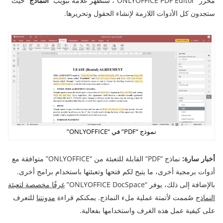
محرر “ONLYOFFICE PDF Editor”، ستظهر علامة تبويب “
النماذج
” حيث
ستجدون كل الأدوات اللازمة لإنشاء الحقول وتحريرها.
نموذج “PDF” في “ONLYOFFICE”
أخبار سارة:
نماذج “PDF” القابلة للتعبئة من “ONLYOFFICE” متوافقة مع
أدوات برمجية أخرى، ما يتيح لكم فتحها وتعبئتها باستخدام برامج أخرى.
بالإضافة إلى ذلك، يوفر “ONLYOFFICE DocSpace”
غرفًا مخصصة لتعبئة
النماذج
صُممت لأتمتة عملية ملء النماذج. يمكنكم قراءة
مدونتنا
للتعرف
على كيفية عمل هذه الغرف واستخدامها بفعالية.