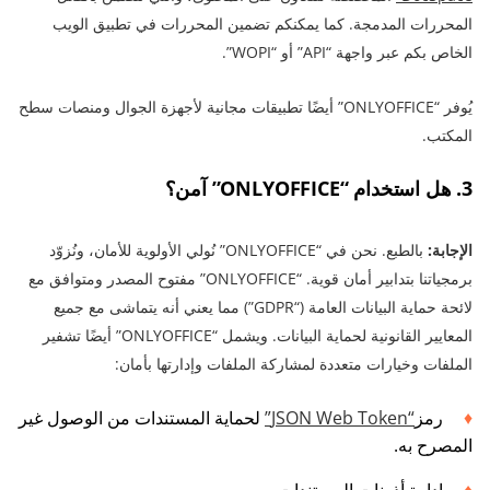
المحررات المدمجة. كما يمكنكم تضمين المحررات في تطبيق الويب
الخاص بكم عبر واجهة “API” أو “WOPI”.
يُوفر “ONLYOFFICE” أيضًا تطبيقات مجانية لأجهزة الجوال ومنصات سطح
المكتب.
3. هل استخدام “ONLYOFFICE” آمن؟
الإجابة:
بالطبع. نحن في “ONLYOFFICE” نُولي الأولوية للأمان، ونُزوّد
برمجياتنا بتدابير أمان قوية. “ONLYOFFICE” مفتوح المصدر ومتوافق مع
لائحة حماية البيانات العامة (“GDPR”) مما يعني أنه يتماشى مع جميع
المعايير القانونية لحماية البيانات. ويشمل “ONLYOFFICE” أيضًا تشفير
الملفات وخيارات متعددة لمشاركة الملفات وإدارتها بأمان:
رمز
“JSON Web Token”
لحماية المستندات من الوصول غير
المصرح به.
إدارة أذونات المستندات.