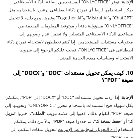
الإجابة:
توفر “ONLYOFFICE” للمستخدمين
إضافة للذكاء الاصطناعي
يمكن استخدامها لربط أي نموذج ذكاء اصطناعي يرغبون باستخدامه مثل
“ChatGPT” و”Mistral AI” و”Together AI” وغيرها. ومع ذلك، لا تتحمل
“ONLYOFFICE” مسؤولية دقة أو موثوقية المعلومات المقدمة من
مساعدي الذكاء الاصطناعي المتصلين ولا تضمن عدم وصولهم إلى
محتويات مستندات المستخدمين. إذا كنتم تخططون لاستخدام نموذج ذكاء
اصطناعي في “ONLYOFFICE”، فيجب عليكم الرجوع إلى شروط
الاستخدام وسياسات مقدم الخدمة المعني.
10. كيف يمكن تحويل مستندات “DOC” و”DOCX” إلى
صيغة “PDF”؟
الإجابة:
إذا أردتم تحويل مستندات “DOC” أو “DOCX” إلى “PDF”، يمكنكم
بكل سهولة فتح المستندات باستخدام محرر “ONLYOFFICE” وتحويلها إلى
صيغة “PDF”. للقيام بذلك، اذهبوا إلى علامة تبويب “
الملف
“، اختروا “
تنزيل
كـ
” أو “
حفظ نسخة كـ
“، ثم حددوا صيغة “
PDF
“. بدلاً من ذلك، يمكنكم
استخدام
أداة التحويل المجانية عبر الإنترنت
لتحويل ملفات المكتب إلى
صيغة “PDF”.