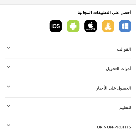
أحصل على التطبيقات المجانية
القوالب
قوالب نموذج PDF
أدوات التحويل
قوالب المستندات النصية
قوالب الجداول
تحويل الملفات النصية
قوالب العروض التقديمية
الحصول على الأخبار
تحويل جداول البيانات
تحويل العروض التقديمية
المنتدى
تحويل ملفات PDF
للتعليم
للتلاميذ
FOR NON-PROFITS
للمعلمين