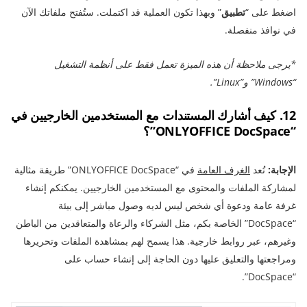
اضغط على “
تطبيق
” وبهذا تكون العملية قد اكتملت. ستُفتح ملفاتك الآن
في نوافذ منفصلة.
*يرجى ملاحظة أن هذه الميزة تعمل فقط على أنظمة التشغيل
“Windows” و”Linux”.
12. كيف أشارك المستندات مع المستخدمين الخارجيين في
“ONLYOFFICE DocSpace”؟
الإجابة:
تُعد
الغرف العامة
في “ONLYOFFICE DocSpace” طريقة مثالية
لمشاركة الملفات والمحتوى مع المستخدمين الخارجيين. يمكنكم إنشاء
غرفة عامة ودعوة أي شخص ليس لديه وصول مباشر إلى بيئة
“DocSpace” الخاصة بكم، مثل الشركاء والرعاة والمتعاقدين من الباطن
وغيرهم، عبر روابط خارجية. هذا يسمح لهم بمشاهدة الملفات وتحريرها
ومراجعتها والتعليق عليها دون الحاجة إلى إنشاء حساب على
“DocSpace”.