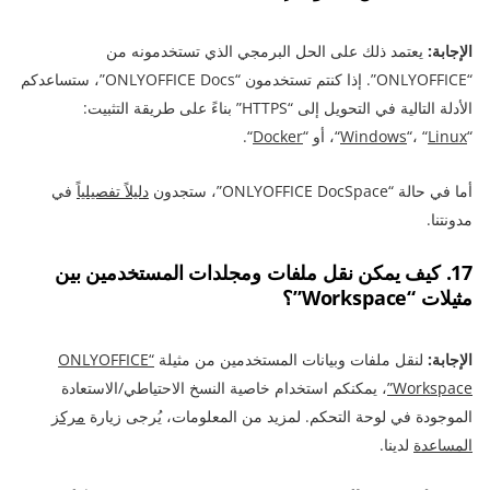
الإجابة:
يعتمد ذلك على الحل البرمجي الذي تستخدمونه من
“ONLYOFFICE”. إذا كنتم تستخدمون “ONLYOFFICE Docs”، ستساعدكم
الأدلة التالية في التحويل إلى “HTTPS” بناءً على طريقة التثبيت:
“
Linux
“، “
Windows
“، أو “
Docker
“.
أما في حالة “ONLYOFFICE DocSpace”، ستجدون
دليلاً تفصيلياً
في
مدونتنا.
17. كيف يمكن نقل ملفات ومجلدات المستخدمين بين
مثيلات “Workspace”؟
الإجابة:
لنقل ملفات وبيانات المستخدمين من مثيلة
“ONLYOFFICE
Workspace”
، يمكنكم استخدام خاصية النسخ الاحتياطي/الاستعادة
الموجودة في لوحة التحكم. لمزيد من المعلومات، يُرجى زيارة
مركز
المساعدة
لدينا.