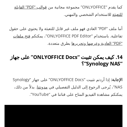
كما يقدم “ONLYOFFICE” مجموعة مجانية من
قوالب “PDF” القابلة
للتعبئة
للاستخدام الشخصي والمهني.
أما ملف “PDF” العادي فهو ملف غير قابل للتعبئة ولا يحتوي على حقول
تفاعلية. باستخدام “ONLYOFFICE PDF Editor”، يمكنكم
فتح ملفات
“PDF” العادية وعرضها وتحريرها
بطرق متعددة.
14. كيف يمكن تثبيت “ONLYOFFICE Docs” على جهاز
“Synology NAS”؟
الإجابة:
إذا أردتم تثبيت “ONLYOFFICE Docs” على جهاز “Synology
NAS”، يُرجى الرجوع إلى الدليل التفصيلي في
مدونتنا
. بدلاً من ذلك،
يمكنكم مشاهدة الفيديو المتاح على قناتنا في “YouTube”.