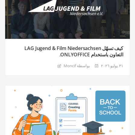
كيف تسهّل LAG Jugend & Film Niedersachsen
التعاون باستخدام ONLYOFFICE.
٣١ يوليو ٢٠٢٦
بواسطة Moncif