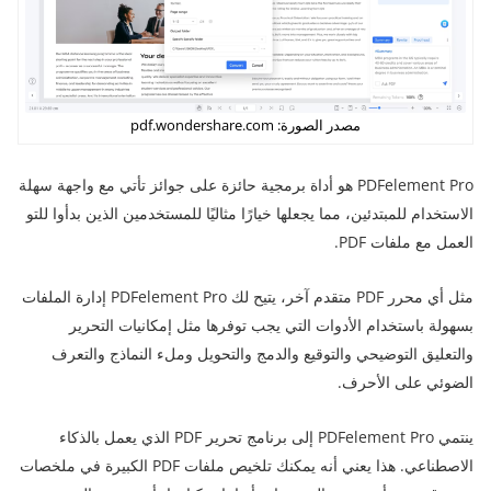
مصدر الصورة: pdf.wondershare.com
PDFelement Pro هو أداة برمجية حائزة على جوائز تأتي مع واجهة سهلة
الاستخدام للمبتدئين، مما يجعلها خيارًا مثاليًا للمستخدمين الذين بدأوا للتو
العمل مع ملفات PDF.
مثل أي محرر PDF متقدم آخر، يتيح لك PDFelement Pro إدارة الملفات
بسهولة باستخدام الأدوات التي يجب توفرها مثل إمكانيات التحرير
والتعليق التوضيحي والتوقيع والدمج والتحويل وملء النماذج والتعرف
الضوئي على الأحرف.
ينتمي PDFelement Pro إلى برنامج تحرير PDF الذي يعمل بالذكاء
الاصطناعي. هذا يعني أنه يمكنك تلخيص ملفات PDF الكبيرة في ملخصات