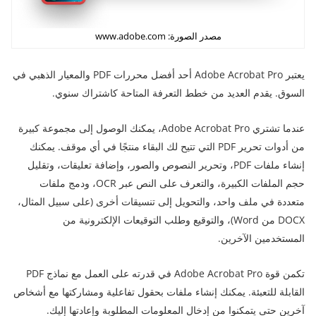
مصدر الصورة: www.adobe.com
يعتبر Adobe Acrobat Pro أحد أفضل محررات PDF والمعيار الذهبي في
السوق. يقدم العديد من خطط التعرفة المتاحة كاشتراك سنوي.
عندما تشتري Adobe Acrobat Pro، يمكنك الوصول إلى مجموعة كبيرة
من أدوات تحرير PDF التي تتيح لك البقاء منتجًا في أي موقف. يمكنك
إنشاء ملفات PDF، وتحرير النصوص والصور، وإضافة تعليقات، وتقليل
حجم الملفات الكبيرة، والتعرف على النص عبر OCR، ودمج ملفات
متعددة في ملف واحد، والتحويل إلى تنسيقات أخرى (على سبيل المثال،
DOCX من Word)، والتوقيع وطلب التوقيعات الإلكترونية من
المستخدمين الآخرين.
تكمن قوة Adobe Acrobat Pro في قدرته على العمل مع نماذج PDF
القابلة للتعبئة. يمكنك إنشاء ملفات بحقول تفاعلية ومشاركتها مع أشخاص
آخرين حتى يتمكنوا من إدخال المعلومات المطلوبة وإعادتها إليك.