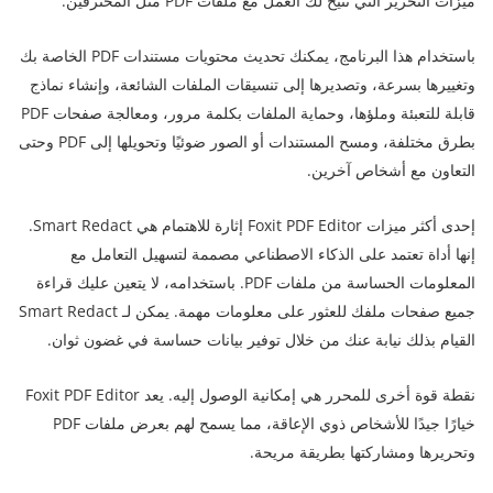
ميزات التحرير التي تتيح لك العمل مع ملفات PDF مثل المحترفين.
باستخدام هذا البرنامج، يمكنك تحديث محتويات مستندات PDF الخاصة بك
وتغييرها بسرعة، وتصديرها إلى تنسيقات الملفات الشائعة، وإنشاء نماذج
قابلة للتعبئة وملؤها، وحماية الملفات بكلمة مرور، ومعالجة صفحات PDF
بطرق مختلفة، ومسح المستندات أو الصور ضوئيًا وتحويلها إلى PDF وحتى
التعاون مع أشخاص آخرين.
إحدى أكثر ميزات Foxit PDF Editor إثارة للاهتمام هي Smart Redact.
إنها أداة تعتمد على الذكاء الاصطناعي مصممة لتسهيل التعامل مع
المعلومات الحساسة من ملفات PDF. باستخدامه، لا يتعين عليك قراءة
جميع صفحات ملفك للعثور على معلومات مهمة. يمكن لـ Smart Redact
القيام بذلك نيابة عنك من خلال توفير بيانات حساسة في غضون ثوان.
نقطة قوة أخرى للمحرر هي إمكانية الوصول إليه. يعد Foxit PDF Editor
خيارًا جيدًا للأشخاص ذوي الإعاقة، مما يسمح لهم بعرض ملفات PDF
وتحريرها ومشاركتها بطريقة مريحة.