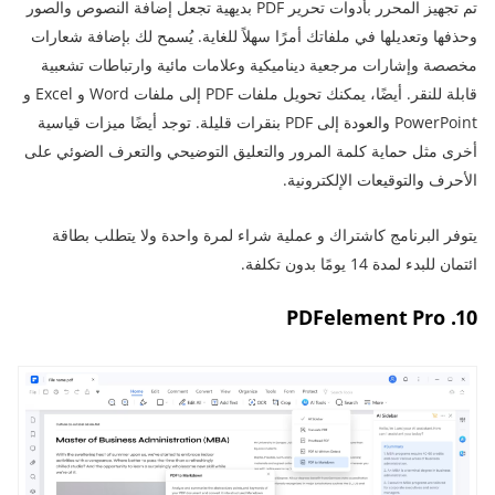
تم تجهيز المحرر بأدوات تحرير PDF بديهية تجعل إضافة النصوص والصور
وحذفها وتعديلها في ملفاتك أمرًا سهلاً للغاية. يُسمح لك بإضافة شعارات
مخصصة وإشارات مرجعية ديناميكية وعلامات مائية وارتباطات تشعبية
قابلة للنقر. أيضًا، يمكنك تحويل ملفات PDF إلى ملفات Word و Excel و
PowerPoint والعودة إلى PDF بنقرات قليلة. توجد أيضًا ميزات قياسية
أخرى مثل حماية كلمة المرور والتعليق التوضيحي والتعرف الضوئي على
الأحرف والتوقيعات الإلكترونية.
يتوفر البرنامج كاشتراك و عملية شراء لمرة واحدة ولا يتطلب بطاقة
ائتمان للبدء لمدة 14 يومًا بدون تكلفة.
10. PDFelement Pro