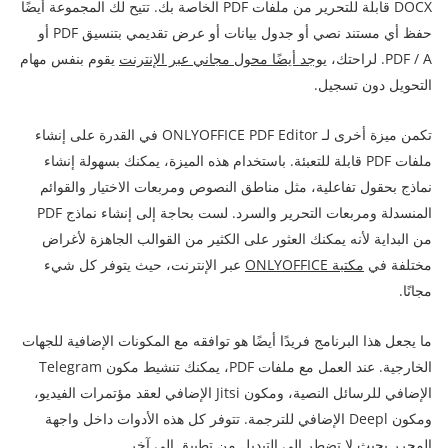
DOCX قابلة للتحرير من ملفات PDF الخاصة بك. تتيح لك المجموعة أيضًا
حفظ أي مستند نصي أو جدول بيانات أو عرض تقديمي بتنسيق PDF أو
PDF / A. لراحتك،
يوجد أيضًا محول مجاني عبر الإنترنت
يقوم بنفس مهام
التحويل دون تسجيل.
تكمن ميزة أخرى لـ ONLYOFFICE PDF Editor في القدرة على إنشاء
ملفات PDF قابلة للتعبئة. باستخدام هذه الميزة، يمكنك بسهولة إنشاء
نماذج بحقول تفاعلية، مثل مناطق النصوص ومربعات الاختيار والقوائم
المنسدلة ومربعات التحرير والسرد. لست بحاجة إلى إنشاء نماذج PDF
من البداية لأنه يمكنك العثور على الكثير من القوالب الجاهزة لأغراض
مختلفة في
مكتبة ONLYOFFICE
عبر الإنترنت، حيث يتوفر كل شيء
مجانًا.
ما يجعل هذا البرنامج فريدًا أيضًا هو توافقه مع المكونات الإضافية للجهات
الخارجية. عند العمل مع ملفات PDF، يمكنك تنشيط مكون Telegram
الإضافي للرسائل النصية، ومكون Jitsi الإضافي لعقد مؤتمرات الفيديو،
ومكون Deepl الإضافي للترجمة. تتوفر كل هذه الأدوات داخل واجهة
المحرر بحيث لا تضطر إلى التبديل من تطبيق إلى آخر.