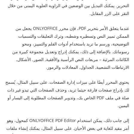
التحرير. يمكنك التبديل بين الوضعين في الزاوية العلوية اليمنى من خلال
النقر على الزر المقابل.
عندما يتعلق الأمر بتحرير PDF، فإن محرر ONLYOFFICE يجعل من
الممكن تمييز النص وتسطيره وشطبه، وترك التعليقات والتسميات
التوضيحية، ورسم ما تريد باستخدام أدوات القلم والتمييز، ومحو
رسوماتك. بالإضافة إلى ذلك، يمكنك إدراج وتعديل مجموعة كبيرة من
الكائنات المرئية – مربعات النص الرأسية والأفقية, الصور, الأشكال,
الارتباطات التشعبية, الجداول, المعادلات والرموز.
يحتوي المحرر أيضًا على ميزات إدارة الصفحات. على سبيل المثال، يُسمح
لك بإدراج صفحات فارغة حيثما تريد، وحذف الصفحات التي تبدو غير ذات
صلة في ملف PDF الخاص بك، وتدوير الصفحات المطلوبة إلى اليسار أو
اليمين.
إلى جانب ذلك، يمكن استخدام ONLYOFFICE PDF Editor كمحول، وهو
أمر مفيد للغاية في بعض الأحيان. على سبيل المثال، يمكنك إنشاء ملفات