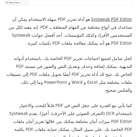
Systweak PDF Editor
هو أداة تحرير PDF سهلة الاستخدام يمكن أن
تساعدك في أنواع مختلفة من المهام المتعلقة بـ PDF. إنه مفيد لكل من
المستخدمين الأفراد وكذلك المؤسسات. أحد أفضل جوانب Systweak
PDF Editor هو أنه يمكنك معالجة ملفات PDF بكميات كبيرة.
كحل شامل لجميع احتياجات تحرير PDF الخاصة بك، باستخدام أدواته
البديهية، يمكنك إضافة وحذف وتعديل النص والصور في مستند PDF
الخاص بك. تتيح لك أداة تحرير PDF أيضًا تحويل ملفات PDF إلى تنسيقات
ملفات مختلفة مثل Excel و Word و PowerPoint وما إلى ذلك،
والعكس صحيح.
كما يأتي مع القدرة على جعل النص في PDF قابلاً للبحث والاختيار
باستخدام OCR (التعرف الضوئي على الأحرف). أخيرًا، يقدم Systweak
PDF Editor ميزات أمان مختلفة يمكنك من خلالها تعزيز أمان ملفات
PDF الخاصة بك. على سبيل المثال، يمكنك حماية ملفات PDF بكلمة