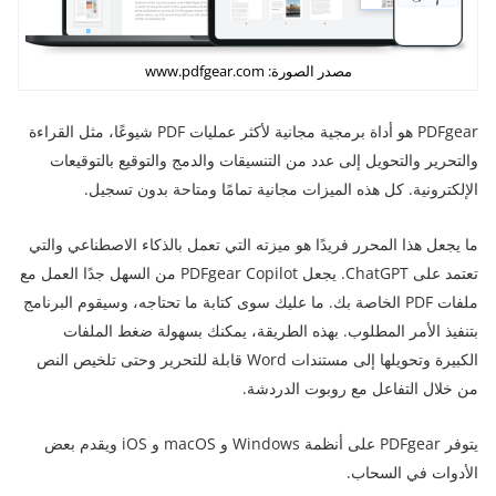
مصدر الصورة: www.pdfgear.com
PDFgear هو أداة برمجية مجانية لأكثر عمليات PDF شيوعًا، مثل القراءة
والتحرير والتحويل إلى عدد من التنسيقات والدمج والتوقيع بالتوقيعات
الإلكترونية. كل هذه الميزات مجانية تمامًا ومتاحة بدون تسجيل.
ما يجعل هذا المحرر فريدًا هو ميزته التي تعمل بالذكاء الاصطناعي والتي
تعتمد على ChatGPT. يجعل PDFgear Copilot من السهل جدًا العمل مع
ملفات PDF الخاصة بك. ما عليك سوى كتابة ما تحتاجه، وسيقوم البرنامج
بتنفيذ الأمر المطلوب. بهذه الطريقة، يمكنك بسهولة ضغط الملفات
الكبيرة وتحويلها إلى مستندات Word قابلة للتحرير وحتى تلخيص النص
من خلال التفاعل مع روبوت الدردشة.
يتوفر PDFgear على أنظمة Windows و macOS و iOS ويقدم بعض
الأدوات في السحاب.