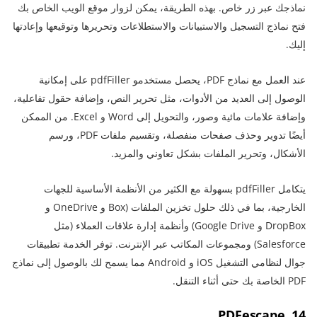
نماذجك عبر زر خاص. بهذه الطريقة، يمكن لزوار موقع الويب الخاص بك
فتح نماذج التسجيل والاستبيانات والاستطلاعات وتحريرها وتوقيعها وإعادتها
إليك.
عند العمل مع نماذج PDF، يحصل مستخدمو pdfFiller على إمكانية
الوصول إلى العديد من الأدوات، مثل تحرير النص، وإضافة حقول تفاعلية،
وإضافة علامات مائية وصور، والتحويل إلى Word و Excel. من الممكن
أيضًا تدوير وحذف صفحات منفصلة، وتقسيم ملفات PDF، ورسم
الأشكال، وتحرير الملفات بشكل تعاوني والمزيد.
يتكامل pdfFiller بسهولة مع الكثير من الأنظمة الأساسية للجهات
الخارجية، بما في ذلك حلول تخزين الملفات (Box و OneDrive و
DropBox و Google Drive) وأنظمة إدارة علاقات العملاء (مثل
Salesforce) ومجموعات المكاتب عبر الإنترنت. توفر الخدمة تطبيقات
جوال لنظامي التشغيل iOS و Android مما يسمح لك بالوصول إلى نماذج
PDF الخاصة بك حتى أثناء التنقل.
14. PDFescape