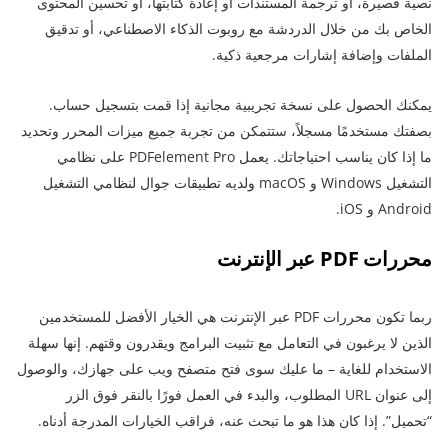
نصية قصيرة، أو ترجمة المستندات أو إعادة كتابتها، أو تحسين المحتوى
الخاص بك من خلال الدردشة مع روبوت الذكاء الاصطناعي، أو تدقيق
الملفات وإضافة إشارات مرجعية ذكية.
يمكنك الحصول على نسخة تجريبية مجانية إذا قمت بتسجيل حساب.
بصفتك مستخدمًا مسجلاً، ستتمكن من تجربة جميع ميزات المحرر وتحديد
ما إذا كان يناسب احتياجاتك. يعمل PDFelement Pro على نظامي
التشغيل Windows و macOS ولديه تطبيقات جوال لنظامي التشغيل
Android و iOS.
محررات PDF عبر الإنترنت
ربما تكون محررات PDF عبر الإنترنت هي الخيار الأفضل للمستخدمين
الذين لا يرغبون في التعامل مع تثبيت البرامج ويقدرون وقتهم. إنها سهلة
الاستخدام للغاية – ما عليك سوى فتح متصفح ويب على جهازك، والوصول
إلى عنوان URL المطلوب، والبدء في العمل فورًا بالنقر فوق الزر
“تحميل”. إذا كان هذا هو ما تبحث عنه، فراقب الخيارات المدرجة أدناه.