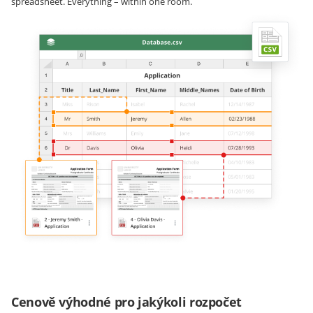
spreadsheet. Everything – within one room.
Cenově výhodné pro jakýkoli rozpočet