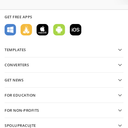
GET FREE APPS
TEMPLATES
PDF form templates
CONVERTERS
Text document templates
Převádějte textové soubory
Spreadsheet templates
GET NEWS
Převádějte tabulky
Presentation templates
Blog
Převádějte prezentace
FOR EDUCATION
Převádějte soubory PDF
For students
FOR NON-PROFITS
For educators
Features and tools
SPOLUPRACUJTE