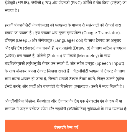
ईपीयूबी (EPUB), जेपीजी (JPG) और पीएनजी (PNG) फॉर्मेटों में सेव किया (सहेजा) जा
सकता है।
इसकी फंक्शनैलिटी (कार्यक्षमता) को प्लगइन्स के माध्यम से थर्ड-पार्टी की सेवाओं द्वारा
बढ़ाया जा सकता है। इस प्रकार आप गूगल ट्रांसलेटर (Google Translator),
डीपएल (DeepL) और लैंग्वेजटूल (LanguageTool) के साथ टेक्स्ट का अनुवाद
और एडिटिंग (संपादन) कर सकते हैं, ड्रा.आईओ (Draw.io) के साथ जटिल डायग्राम
(आरेख) बना सकते हैं, ज़ोटेरो (Zotero) या मेंडली (Mendeley) के साथ
बाइबिलोग्राफी (ग्रंथसूची) तैयार कर सकते हैं, और स्पीच इनपुट (Speech Input)
के साथ बोलकर अपना टेक्स्ट लिखवा सकते हैं।
चैटजीपीटी प्लगइन
से टेक्स्ट के साथ
काम करना आसान हो जाता है, जिससे आपको टेक्स्ट तैयार करने, चित्र डालने (इमेज
इंसर्ट करने) और शब्दों और वाक्यांशों के विश्लेषण (एनालाइज) करने में मदद मिलती है।
ओनलीऑफिस विंडोज, मैकओएस और लिनक्स के लिए एक डेस्कटॉप ऐप के रूप में या
क्लाउड में फाइल स्टोरेज स्पेस और सहयोगी (कोलैबोरेटिव) सुविधाओं के साथ उपलब्ध है:
डेस्कटॉप ऐप्स पाएँ