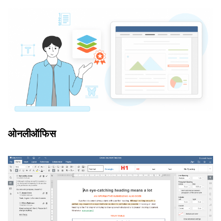
ओनलीऑफिस