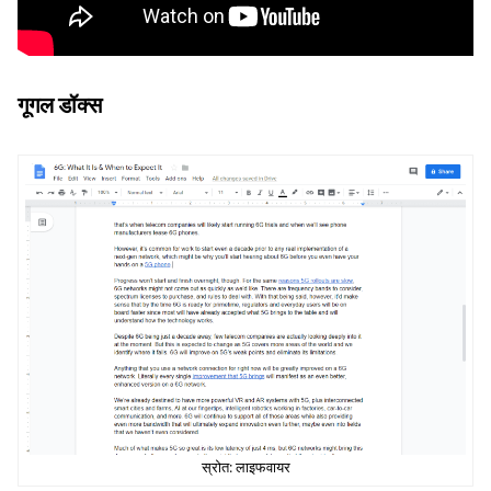
गूगल डॉक्स
स्रोत: लाइफवायर