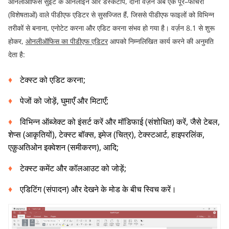
ओनलीऑफिस सुइट के ऑनलाइन और डेस्कटॉप
,
दोनों वर्ज़न अब एक पूरे
–
फीचरों
(
विशेषताओं
)
वाले पीडीएफ एडिटर से सुसज्जित हैं
,
जिससे पीडीएफ फाइलों को विभिन्न
तरीकों से बनाना
,
एनोटेट करना और एडिट करना संभव हो गया है। वर्ज़न
8.1
से शुरू
होकर
,
ओनलीऑफिस
का
पीडीएफ
एडिटर
आपको निम्नलिखित कार्य करने की अनुमति
देता है
:
टेक्स्ट को एडिट करना
;
पेजों को जोड़ें
,
घुमाएँ और मिटाएँ
;
विभिन्न ऑब्जेक्ट को इंसर्ट करें और मॉडिफाई
(
संशोधित
)
करें
,
जैसे टेबल
,
शेप्स
(
आकृतियों
),
टेक्स्ट बॉक्स
,
इमेज
(
चित्र
),
टेक्स्टआर्ट
,
हाइपरलिंक
,
एक़ुअतिओन इक्वेशन
(
समीकरण
),
आदि
;
टेक्स्ट कमेंट और कॉलआउट को जोड़ें
;
एडिटिंग
(
संपादन
)
और देखने के मोड के बीच स्विच करें।