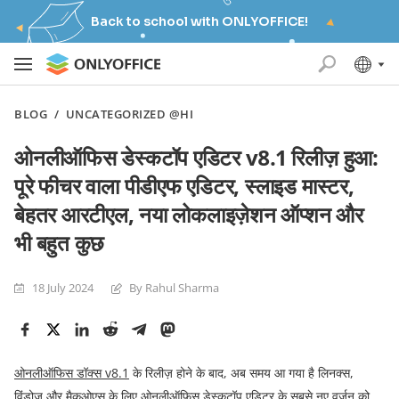
Back to school with ONLYOFFICE!
BLOG
/
UNCATEGORIZED @HI
ओनलीऑफिस डेस्कटॉप एडिटर v8.1 रिलीज़ हुआ:
पूरे फीचर वाला पीडीएफ एडिटर, स्लाइड मास्टर,
बेहतर आरटीएल, नया लोकलाइज़ेशन ऑप्शन और
भी बहुत कुछ
18 July 2024
By Rahul Sharma
ओनलीऑफिस डॉक्स
v8.1
के
रिलीज़
होने
के
बाद
,
अब
समय
आ
गया
है
लिनक्स
,
विंडोज़
और
मैकओएस
के
लिए
ओनलीऑफिस
डेस्कटॉप
एडिटर
के
सबसे
नए
वर्ज़न
को