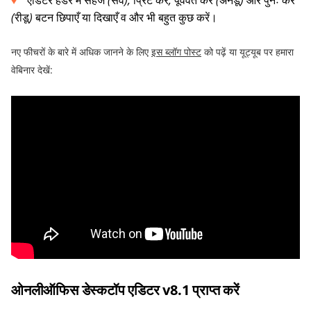
एडिटर हेडर में सहेजें
(
सेव
),
प्रिंट
करें
,
पूर्ववत
करें
(
अनडू
)
और
पुनः
करें
(
रीडू
)
बटन छिपाएँ या दिखाएँ व और भी बहुत कुछ करें।
नए फीचरों के बारे में अधिक जानने के लिए
इस
ब्लॉग
पोस्ट
को पढ़ें या यूट्यूब पर हमारा
वेबिनार देखें
:
ओनलीऑफिस
डेस्कटॉप
एडिटर
v8.1
प्राप्त
करें