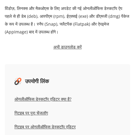
विंडोज़
,
लिनक्स और मैकओएस के लिए अपडेट की गई ओनलीऑफिस डेस्कटॉप ऐप
पहले से ही डेब
(deb),
आरपीएम
(rpm),
ईएक्सई
(exe)
और डीएमजी
(dmg)
पैकेज
के रूप में उपलब्ध है। स्नैप
(Snap),
फ्लैटपैक
(Flatpak)
और ऐपइमेज
(AppImage)
बाद में उपलब्ध होंगे।
अभी डाउनलोड करें
उपयोगी
लिंक
ओनलीऑफिस डेस्कटॉप एडिटर क्या है
?
गिटहब
पर
पूरा
चेंजलॉग
गिटहब
पर
ओनलीऑफिस
डेस्कटॉप
एडिटर