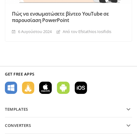
Πώς να ενσωματώσετε βίντεο YouTube σε
παρουσίαση PowerPoint
6 Αυγούστου 2024
Από τον Efstathios Iosifidis
GET FREE APPS
TEMPLATES
PDF form templates
CONVERTERS
Text document templates
Μετατροπή αρχείων κειμένου