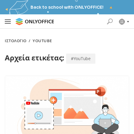
Back to school with ONLYOFFICE!
ΙΣΤΟΛΌΓΙΟ
/
YOUTUBE
Αρχεία ετικέτας:
#YouTube