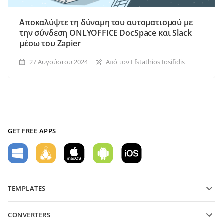
Αποκαλύψτε τη δύναμη του αυτοματισμού με
την σύνδεση ONLYOFFICE DocSpace και Slack
μέσω του Zapier
27 Αυγούστου 2024
Από τον Efstathios Iosifidis
GET FREE APPS
TEMPLATES
PDF form templates
CONVERTERS
Text document templates