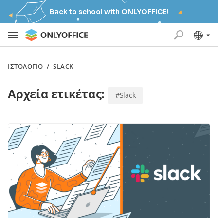
Back to school with ONLYOFFICE!
ΙΣΤΟΛΌΓΙΟ
/
SLACK
Αρχεία ετικέτας:
#Slack