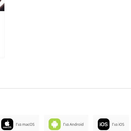
Για macOS
Για Android
Για iOS