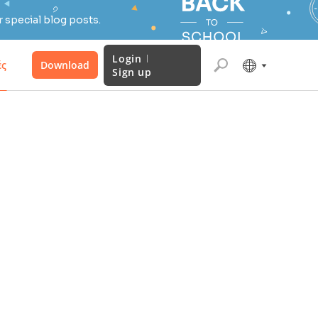
 special blog posts.
Login
ές
Download
Sign up