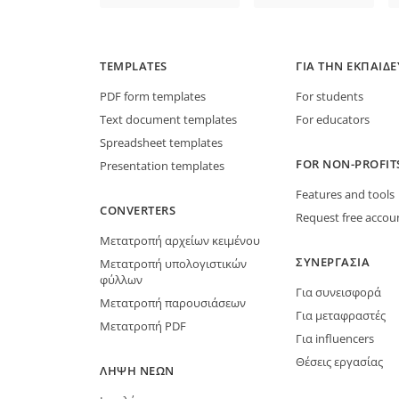
TEMPLATES
ΓΙΑ ΤΗΝ ΕΚΠΑΊΔ
PDF form templates
For students
Text document templates
For educators
Spreadsheet templates
FOR NON-PROFIT
Presentation templates
Features and tools
CONVERTERS
Request free accou
Μετατροπή αρχείων κειμένου
ΣΥΝΕΡΓΑΣΊΑ
Μετατροπή υπολογιστικών
φύλλων
Για συνεισφορά
Μετατροπή παρουσιάσεων
Για μεταφραστές
Μετατροπή PDF
Για influencers
Θέσεις εργασίας
ΛΉΨΗ ΝΈΩΝ