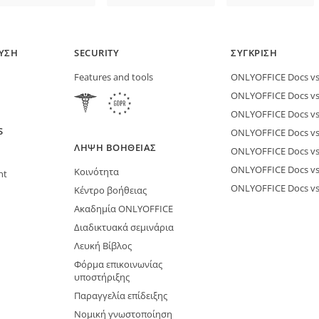
ΕΥΣΗ
SECURITY
ΣΎΓΚΡΙΣΗ
Features and tools
ONLYOFFICE Docs vs 
ONLYOFFICE Docs vs
ONLYOFFICE Docs vs
S
ONLYOFFICE Docs vs 
ΛΉΨΗ ΒΟΉΘΕΙΑΣ
ONLYOFFICE Docs v
ONLYOFFICE Docs vs
Κοινότητα
nt
ONLYOFFICE Docs v
Κέντρο βοήθειας
Ακαδημία ONLYOFFICE
Διαδικτυακά σεμινάρια
Λευκή Βίβλος
Φόρμα επικοινωνίας
υποστήριξης
Παραγγελία επίδειξης
Νομική γνωστοποίηση