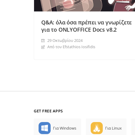
Q&A: όλα όσα πρέπει να γνωρίζετε
για το ONLYOFFICE Docs v8.2
29 Οκτωβρίου 2024
Από τον Efstathios Iosifidis
GET FREE APPS
Για Windows
Για Linux