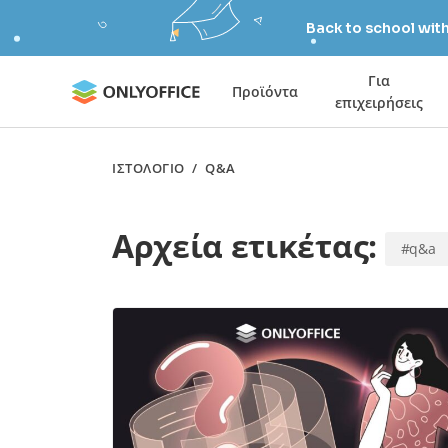
Back to school wit
Για
Προϊόντα
επιχειρήσεις
ΙΣΤΟΛΌΓΙΟ
/
Q&A
Αρχεία ετικέτας:
#q&a