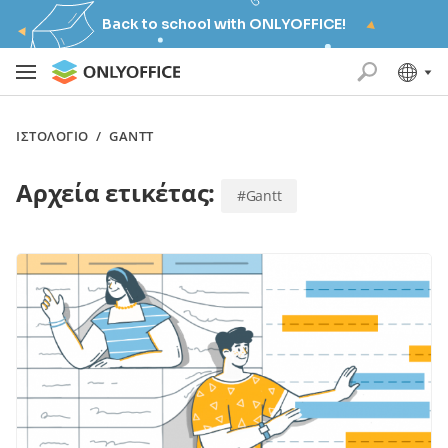
Back to school with ONLYOFFICE!
ΙΣΤΟΛΌΓΙΟ
/
GANTT
Αρχεία ετικέτας:
#Gantt