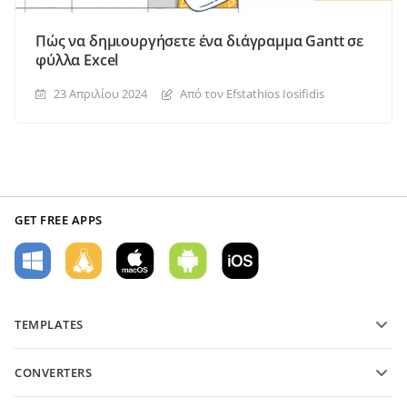
Πώς να δημιουργήσετε ένα διάγραμμα Gantt σε
φύλλα Excel
23 Απριλίου 2024
Από τον Efstathios Iosifidis
GET FREE APPS
TEMPLATES
PDF form templates
CONVERTERS
Text document templates
Μετατροπή αρχείων κειμένου