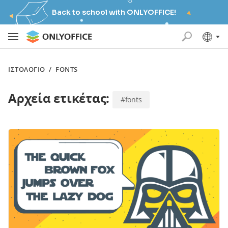
Back to school with ONLYOFFICE!
ΙΣΤΟΛΌΓΙΟ
/
FONTS
Αρχεία ετικέτας:
#fonts