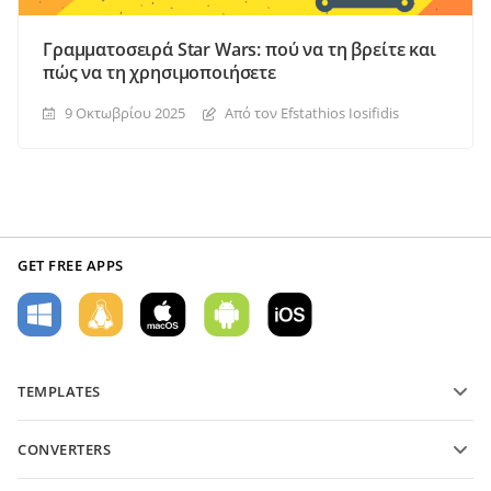
Γραμματοσειρά Star Wars: πού να τη βρείτε και
πώς να τη χρησιμοποιήσετε
9 Οκτωβρίου 2025
Από τον Efstathios Iosifidis
GET FREE APPS
TEMPLATES
PDF form templates
CONVERTERS
Text document templates
Μετατροπή αρχείων κειμένου