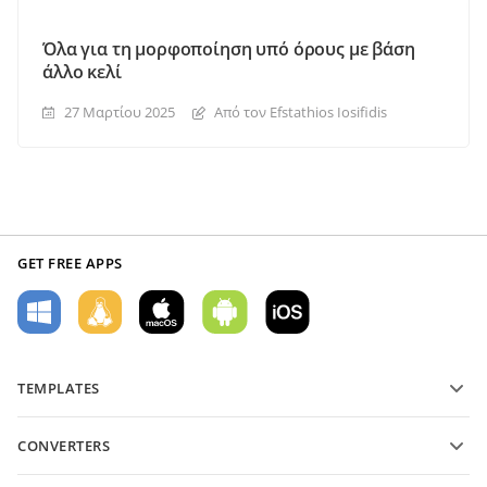
Όλα για τη μορφοποίηση υπό όρους με βάση
άλλο κελί
27 Μαρτίου 2025
Από τον Efstathios Iosifidis
GET FREE APPS
TEMPLATES
PDF form templates
CONVERTERS
Text document templates
Μετατροπή αρχείων κειμένου