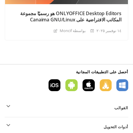
ONLYOFFICE Desktop Editors هو رسميًا مجموعة
المكاتب الافتراضية على Canaima GNU/Linux
١٤ نوفمبر ٢٠٢٥
بواسطة Moncif
أحصل على التطبيقات المجانية
القوالب
قوالب نموذج PDF
أدوات التحويل
قوالب المستندات النصية