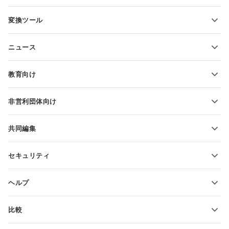
PDFフォームテンプレート
変換ツール
テキスト文書テンプレート
テキストファイルの変換
スプレッドシートテンプレート
ニュース
スプレッドシートの変換
プレゼンテーションテンプレート
ブログ
スライドの変換
教育向け
PDFの変換
学生向け
非営利団体向け
教育関係者向け
機能とツール
共同編集
無料アカウントをリクエスト
貢献者向け
セキュリティ
翻訳者向け
機能とツール
インフルエンサー向け
ヘルプ
求人情報
コミュニティ
比較
ヘルプ・センター
ONLYOFFICE Docs vs MS Office Online