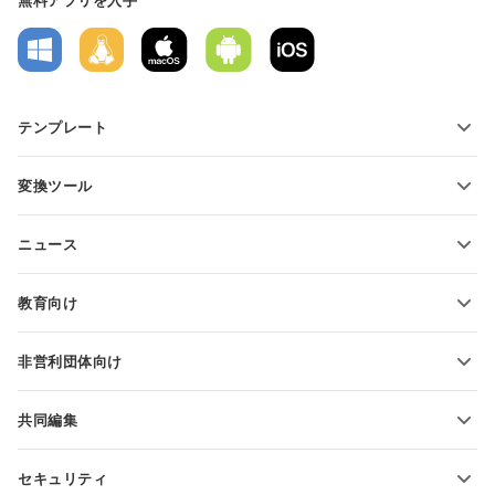
無料アプリを入手
テンプレート
PDFフォームテンプレート
変換ツール
テキスト文書テンプレート
テキストファイルの変換
スプレッドシートテンプレート
ニュース
スプレッドシートの変換
プレゼンテーションテンプレート
ブログ
スライドの変換
教育向け
PDFの変換
学生向け
非営利団体向け
教育関係者向け
機能とツール
共同編集
無料アカウントをリクエスト
貢献者向け
セキュリティ
翻訳者向け