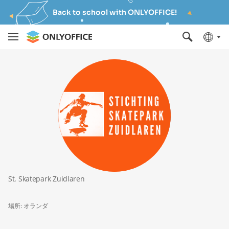
Back to school with ONLYOFFICE!
St. Skatepark Zuidlaren
場所: オランダ