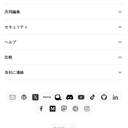
機能とツール
共同編集
無料アカウントをリクエスト
貢献者向け
セキュリティ
翻訳者向け
機能とツール
インフルエンサー向け
ヘルプ
求人情報
コミュニティ
比較
ヘルプ・センター
ONLYOFFICE Docs vs MS Office Online
ONLYOFFICEアカデミー
当社に連絡
ONLYOFFICE Docs vs Google Docs
ウェビナー
販売に関する質問
sales@onlyoffice.com
ONLYOFFICE Docs vs Zoho Docs
ホワイト ペーパー
パートナー事業に関する質問
partners@onlyoffice.com
ONLYOFFICE Docs vs LibreOffice
サポートお問い合わせフォーム
プレスリリースに関する質問
press@onlyoffice.com
ONLYOFFICE Docs vs WPS
デモ注文
折返し電話をリクエスト
ONLYOFFICE Docs vs Adobe Acrobat
法律情報
ONLYOFFICE Docs vs Hancom