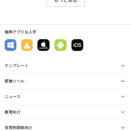
無料アプリを入手
テンプレート
PDFフォームテンプレート
変換ツール
テキスト文書テンプレート
テキストファイルの変換
スプレッドシートテンプレート
ニュース
スプレッドシートの変換
プレゼンテーションテンプレート
ブログ
スライドの変換
教育向け
PDFの変換
学生向け
非営利団体向け
教育関係者向け