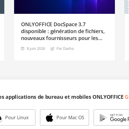
ONLYOFFICE DocSpace 3.7
disponible : génération de fichiers,
nouveaux fournisseurs pour les
agents IA, formulaires plus
8 juin 2026
Par Dasha
intelligents, éditeurs et licence mis
à jour
les applications de bureau et mobiles ONLYOFFICE
G
Pour Linux
Pour Mac OS