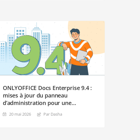
ONLYOFFICE Docs Enterprise 9.4 :
mises à jour du panneau
d’administration pour une
meilleure intégration de
20 mai 2026
Par Dasha
SharePoint, attribution plus facile
des destinataires, remplissage de
formulaires