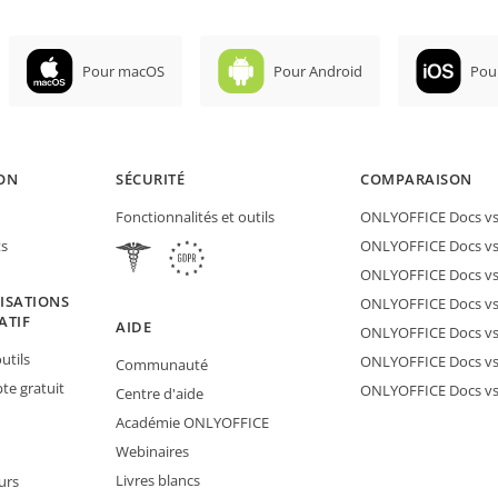
Pour macOS
Pour Android
Pou
ON
SÉCURITÉ
COMPARAISON
Fonctionnalités et outils
ONLYOFFICE Docs vs 
ts
ONLYOFFICE Docs vs
ONLYOFFICE Docs vs
ISATIONS
ONLYOFFICE Docs vs 
ATIF
AIDE
ONLYOFFICE Docs v
utils
ONLYOFFICE Docs vs
Communauté
e gratuit
ONLYOFFICE Docs v
Centre d'aide
Académie ONLYOFFICE
Webinaires
Livres blancs
urs