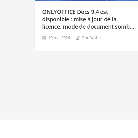
ONLYOFFICE Docs 9.4 est
disponible : mise à jour de la
licence, mode de document sombre
pour le tableur, lignes horizontales,
19 mai 2026
Par Dasha
nouveaux thèmes et transitions
pour les diapositives