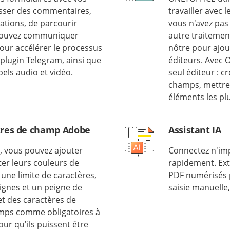
isser des commentaires,
travailler avec 
cations, de parcourir
vous n'avez pa
s pouvez communiquer
autre traitement
ur accélérer le processus
nôtre pour ajou
e plugin Telegram, ainsi que
éditeurs. Avec 
pels audio et vidéo.
seul éditeur : 
champs, mettre 
éléments les p
tres de champ Adobe
Assistant IA
, vous pouvez ajouter
Connectez n'impo
ter leurs couleurs de
rapidement. Extr
 une limite de caractères,
PDF numérisés po
lignes et un peigne de
saisie manuelle, 
et des caractères de
mps comme obligatoires à
ur qu'ils puissent être