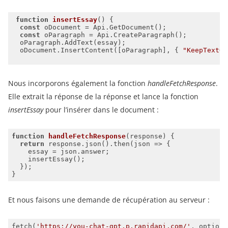
function
insertEssay
(
) 
const
const
  oDocument.InsertContent([oParagraph], { 
"KeepTextOn
Nous incorporons également la fonction
handleFetchResponse
.
Elle extrait la réponse de la réponse et lance la fonction
insertEssay
pour l’insérer dans le document :
function
handleFetchResponse
(
response
) 
return
 response.json().then(
json
 =>
Et nous faisons une demande de récupération au serveur :
fetch(
'https://you-chat-gpt.p.rapidapi.com/'