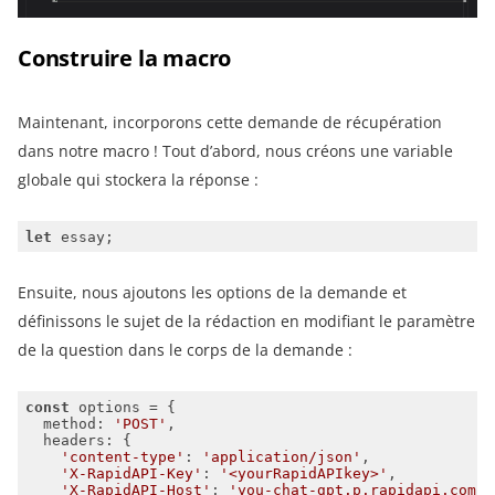
Construire la macro
Maintenant, incorporons cette demande de récupération
dans notre macro ! Tout d’abord, nous créons une variable
globale qui stockera la réponse :
let
Ensuite, nous ajoutons les options de la demande et
définissons le sujet de la rédaction en modifiant le paramètre
de la question dans le corps de la demande :
const
method
: 
'POST'
headers
'content-type'
: 
'application/json'
'X-RapidAPI-Key'
: 
'<yourRapidAPIkey>'
'X-RapidAPI-Host'
: 
'you-chat-gpt.p.rapidapi.com'