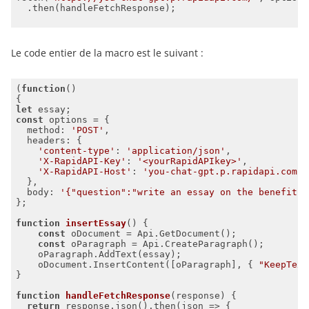
Le code entier de la macro est le suivant :
(
function
(
let
const
method
: 
'POST'
headers
'content-type'
: 
'application/json'
'X-RapidAPI-Key'
: 
'<yourRapidAPIkey>'
'X-RapidAPI-Host'
: 
'you-chat-gpt.p.rapidapi.com'
body
: 
'{"question":"write an essay on the benefits 
function
insertEssay
(
) 
const
const
    oDocument.InsertContent([oParagraph], { 
"KeepText
function
handleFetchResponse
(
response
) 
return
 response.json().then(
json
 =>