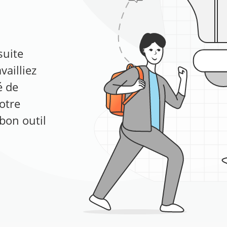
suite
vailliez
é de
votre
bon outil