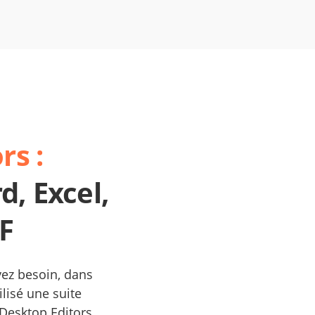
rs :
d, Excel,
F
vez besoin, dans
ilisé une suite
Desktop Editors.