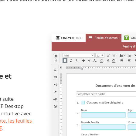
e et
 suite
CE Desktop
 intuitive avec
xte
,
les feuilles
F
.