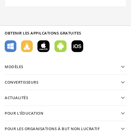
OBTENIR LES APPILCATIONS GRATUITES
MODÈLES
Modèles de formulaires PDF
CONVERTISSEURS
Modèles de documents texte
Convertissez des documents texte
Modèles de feuilles de calcul
ACTUALITÉS
Convertissez des feuilles de calcul
Modèles de présantations
Blog
Convertissez des présentations
POUR L'ÉDUCATION
Convertissez des PDFs
Pour les étudiants
POUR LES ORGANISATIONS À BUT NON LUCRATIF