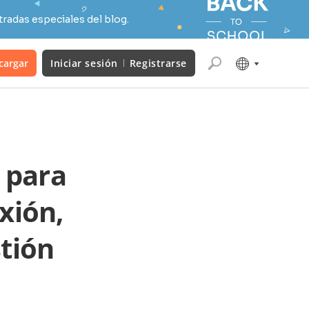
radas especiales del blog.
cargar
Iniciar sesión
Registrarse
 para
xión,
stión