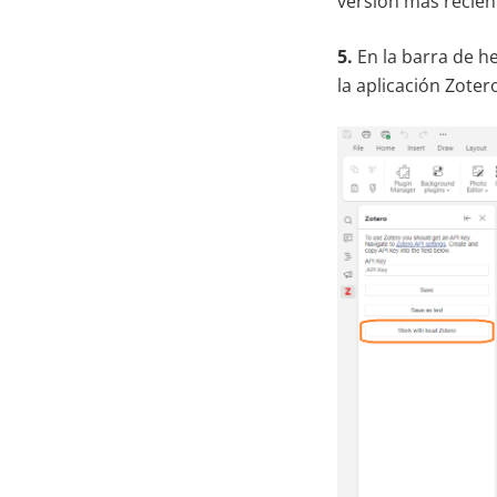
versión más recien
5.
En la barra de he
la aplicación Zote