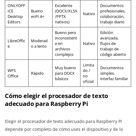
ONLYOFF
Excelente
Documentos
ICE
Bueno
(DOCX/XLSX
profesionales,
Nativo
Desktop
enPi 4+
/PPTX
colaboración,
Editors
nativos)
trabajo diario
Bueno pero
Edición
inconsistent
avanzada,
LibreOffic
Moderad
e en
Nativo
flujos de
e
o a lento
archivos
trabajo de
complejos
código abierto
Limita
Muy bueno
Documentos
WPS
do /
Rápido
para DOCX
simples,
Office
no
básicos
interfaz familiar
oficial
Cómo elegir el procesador de texto
adecuado para Raspberry Pi
Elegir el procesador de texto adecuado para Raspberry Pi
depende por completo de cómo uses el dispositivo y de lo