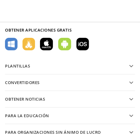
OBTENER APLICACIONES GRATIS
PLANTILLAS
Plantillas de formularios PDF
CONVERTIDORES
Plantillas de documentos de texto
Convierte archivos de texto
Plantillas de hojas de cálculo
OBTENER NOTICIAS
Convierte hojas de cálculo
Plantillas de presentaciones
Blog
Convierte presentaciones
PARA LA EDUCACIÓN
Convierte PDFs
Para estudiantes
PARA ORGANIZACIONES SIN ÁNIMO DE LUCRO
Para educadores