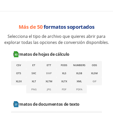
Más de 50
formatos soportados
Selecciona el tipo de archivo que quieres abrir para
explorar todas las opciones de conversión disponibles.
Formatos de hojas de cálculo
CSV
ET
ETT
FODS
NUMBERS
ODS
OTS
SXC
BMP
XLS
XLSB
XLSM
XLSX
XLT
XLTM
XLTX
XML
GIF
PNG
JPG
PDF
PDFA
Formatos de documentos de texto