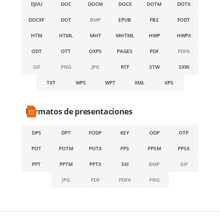
DJVU
DOC
DOCM
DOCX
DOTM
DOTX
DOCXF
DOT
BMP
EPUB
FB2
FODT
HTM
HTML
MHT
MHTML
HWP
HWPX
ODT
OTT
OXPS
PAGES
PDF
PDFA
GIF
PNG
JPG
RTF
STW
SXW
TXT
WPS
WPT
XML
XPS
Formatos de presentaciones
DPS
DPT
FODP
KEY
ODP
OTP
POT
POTM
POTX
PPS
PPSM
PPSX
PPT
PPTM
PPTX
SXI
BMP
GIF
JPG
PDF
PDFA
PNG