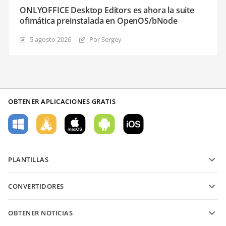
ONLYOFFICE Desktop Editors es ahora la suite
ofimática preinstalada en OpenOS/bNode
5 agosto 2026
Por Sergey
OBTENER APLICACIONES GRATIS
PLANTILLAS
Plantillas de formularios PDF
CONVERTIDORES
Plantillas de documentos de texto
Convierte archivos de texto
Plantillas de hojas de cálculo
OBTENER NOTICIAS
Convierte hojas de cálculo
Plantillas de presentaciones