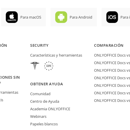
Para macOS
Para Android
Para 
IÓN
SECURITY
COMPARACIÓN
Características y herramientas
ONLYOFFICE Docs vs 
ONLYOFFICE Docs vs
ONLYOFFICE Docs vs
IONES SIN
ONLYOFFICE Docs vs 
O
OBTENER AYUDA
ONLYOFFICE Docs v
erramientas
ONLYOFFICE Docs vs
Comunidad
is
ONLYOFFICE Docs v
Centro de Ayuda
Academia ONLYOFFICE
Webinars
Papeles blancos