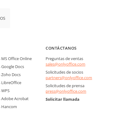
iOS
CONTÁCTANOS
MS Office Online
Preguntas de ventas
sales@onlyoffice.com
 Google Docs
Solicitudes de socios
 Zoho Docs
partners@onlyoffice.com
LibreOffice
Solicitudes de prensa
s WPS
press@onlyoffice.com
 Adobe Acrobat
Solicitar llamada
s Hancom