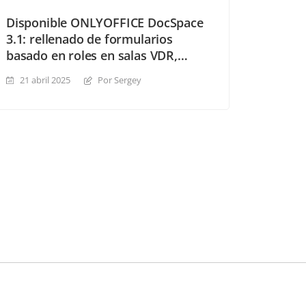
Disponible ONLYOFFICE DocSpace
3.1: rellenado de formularios
basado en roles en salas VDR,
plantillas de salas, gestión de
21 abril 2025
Por Sergey
invitados mejorada y mucho más