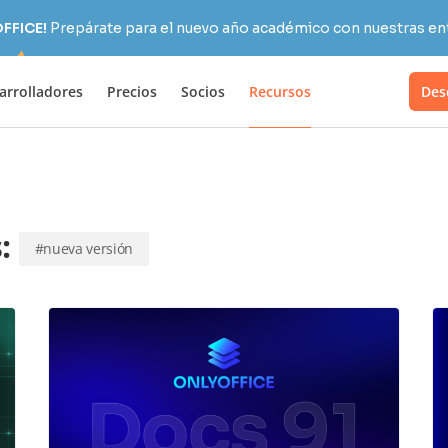
OFFICE!
Prepárate para el nuevo año académico con nuestras ent
arrolladores
Precios
Socios
Recursos
Des
s:
#nueva versión