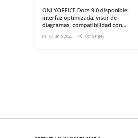
ONLYOFFICE Docs 9.0 disponible:
interfaz optimizada, visor de
diagramas, compatibilidad con
archivos .md, hojas y macros con
18 junio 2025
Por Sergey
IA y mucho más