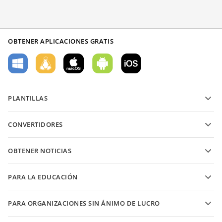
OBTENER APLICACIONES GRATIS
PLANTILLAS
Plantillas de formularios PDF
CONVERTIDORES
Plantillas de documentos de texto
Convierte archivos de texto
Plantillas de hojas de cálculo
OBTENER NOTICIAS
Convierte hojas de cálculo
Plantillas de presentaciones
Blog
Convierte presentaciones
PARA LA EDUCACIÓN
Convierte PDFs
Para estudiantes
PARA ORGANIZACIONES SIN ÁNIMO DE LUCRO
Para educadores
Características y herramientas