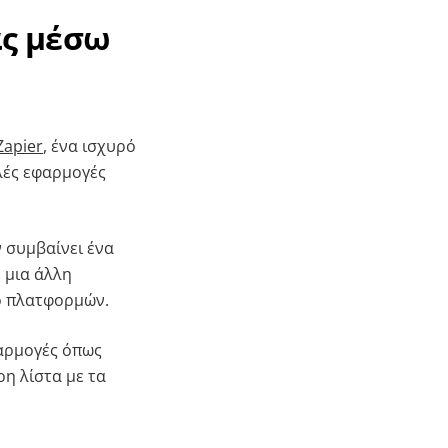
ας μέσω
Zapier
, ένα ισχυρό
λές εφαρμογές
ν συμβαίνει ένα
 μια άλλη
ο πλατφορμών.
φαρμογές όπως
ρη λίστα με τα