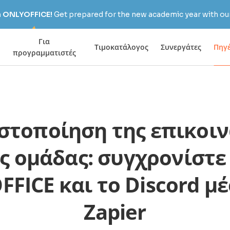
h ONLYOFFICE!
Get prepared for the new academic year with our
Για
Τιμοκατάλογος
Συνεργάτες
Πηγ
προγραμματιστές
στοποίηση της επικοι
ς ομάδας: συγχρονίστε
FICE και το Discord μ
Zapier