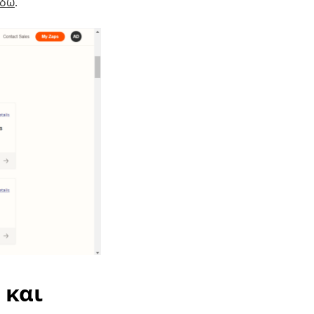
εδώ
.
 και