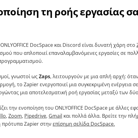
ποίηση τη ροής εργασίας σ
ONLYOFFICE DocSpace και Discord είναι δυνατή χάρη στο
ισμού που απλοποιεί επαναλαμβανόμενες εργασίες σε πολ
 προγραμματισμού.
σμοί, γνωστοί ως
Zaps
, λειτουργούν με μια απλή αρχή: ότα
μογή, το Zapier ενεργοποιεί μια συγκεκριμένη ενέργεια σε
ργώντας μια αποτελεσματική ροή εργασίας μεταξύ των δύ
ίζει την ενοποίηση του ONLYOFFICE DocSpace με άλλες ε
llo
,
Zoom
,
Pipedrive
,
Gmail
και πολλά άλλα. Βρείτε την πλή
η πρότυπα Zapier στην
επίσημη σελίδα DocSpace.