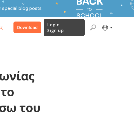
 special blog posts.
Login
ές
Download
Sign up
νωνίας
 το
έσω του