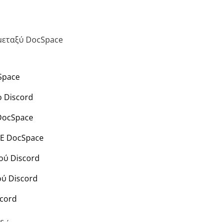
 μεταξύ DocSpace
Space
 Discord
DocSpace
CE DocSpace
ού Discord
ύ Discord
scord