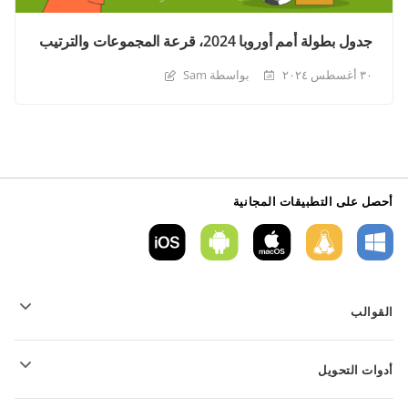
جدول بطولة أمم أوروبا 2024، قرعة المجموعات والترتيب
٣٠ أغسطس ٢٠٢٤
بواسطة Sam
أحصل على التطبيقات المجانية
القوالب
قوالب نموذج PDF
أدوات التحويل
قوالب المستندات النصية
قوالب الجداول
تحويل الملفات النصية