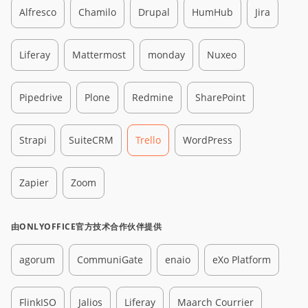
Alfresco
Chamilo
Drupal
HumHub
Jira
Liferay
Mattermost
monday
Nuxeo
Pipedrive
Plone
Redmine
SharePoint
Strapi
SuiteCRM
Trello
WordPress
Zapier
Zoom
由ONLYOFFICE官方技术合作伙伴提供
agorum
CommuniGate
enaio
eXo Platform
FlinkISO
Jalios
Liferay
Maarch Courrier