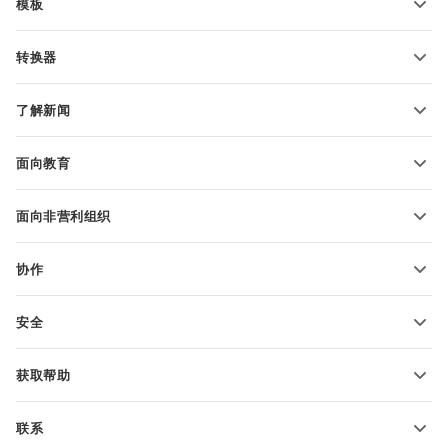
模板
PDF 表单模板
转换器
文本文档模板
转换文本文件
电子表格模板
了解新闻
转换电子表格
演示文稿模板
博客
转换演示文稿
面向教育
转换 PDF 文件
适用于学生
面向非营利组织
适用于教育人士
功能和工具
协作
申请免费帐户
贡献者
安全
翻译人员
功能和工具
网络博主
获取帮助
职位空缺
社区
联系
帮助中心