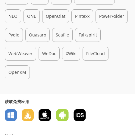
NEO
ONE
OpenOlat
Pintexx
PowerFolder
Pydio
Quasaro
Seafile
Talkspirit
WebWeaver
WeDoc
XWiki
FileCloud
OpenKM
获取免费应用