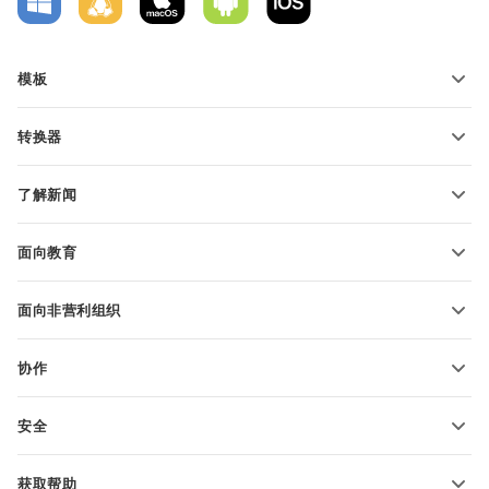
模板
PDF 表单模板
转换器
文本文档模板
转换文本文件
电子表格模板
了解新闻
转换电子表格
演示文稿模板
博客
转换演示文稿
面向教育
转换 PDF 文件
适用于学生
面向非营利组织
适用于教育人士
功能和工具
协作
申请免费帐户
贡献者
安全
翻译人员
功能和工具
网络博主
获取帮助