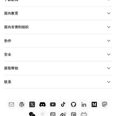
转换电子表格
演示文稿模板
博客
转换演示文稿
面向教育
转换 PDF 文件
适用于学生
面向非营利组织
适用于教育人士
功能和工具
协作
申请免费帐户
贡献者
安全
翻译人员
功能和工具
网络博主
获取帮助
职位空缺
社区
联系
帮助中心
销售问题
sales@onlyoffice.com
ONLYOFFICE 学院
合作伙伴咨询
partners@onlyoffice.com
网络研讨会
媒体咨询
press@onlyoffice.com
白皮书
电话咨询
联系表格