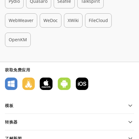
Pydio
Quasaro
Seafile
Talkspirit
WebWeaver
WeDoc
XWiki
FileCloud
OpenKM
获取免费应用
模板
PDF 表单模板
转换器
文本文档模板
转换文本文件
电子表格模板
了解新闻