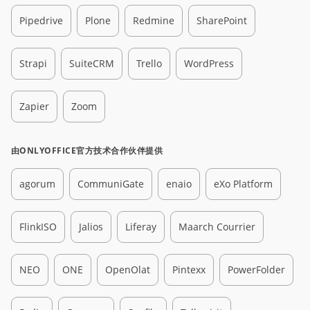
Pipedrive
Plone
Redmine
SharePoint
Strapi
SuiteCRM
Trello
WordPress
Zapier
Zoom
由ONLYOFFICE官方技术合作伙伴提供
agorum
CommuniGate
enaio
eXo Platform
FlinkISO
Jalios
Liferay
Maarch Courrier
NEO
ONE
OpenOlat
Pintexx
PowerFolder