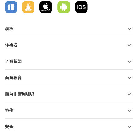
模板
PDF 表单模板
转换器
文本文档模板
转换文本文件
电子表格模板
了解新闻
转换电子表格
演示文稿模板
博客
转换演示文稿
面向教育
转换 PDF 文件
适用于学生
面向非营利组织
适用于教育人士
功能和工具
协作
申请免费帐户
贡献者
安全
翻译人员
功能和工具