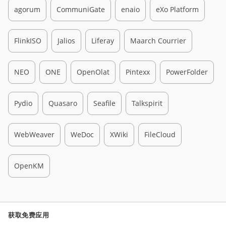
agorum
CommuniGate
enaio
eXo Platform
FlinkISO
Jalios
Liferay
Maarch Courrier
NEO
ONE
OpenOlat
Pintexx
PowerFolder
Pydio
Quasaro
Seafile
Talkspirit
WebWeaver
WeDoc
XWiki
FileCloud
OpenKM
获取免费应用