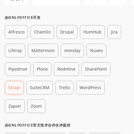
由ONLYOFFICE开发
Alfresco
Chamilo
Drupal
HumHub
Jira
Liferay
Mattermost
monday
Nuxeo
Pipedrive
Plone
Redmine
SharePoint
Strapi
SuiteCRM
Trello
WordPress
Zapier
Zoom
由ONLYOFFICE官方技术合作伙伴提供