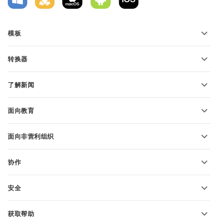
模板
PDF 表单模板
转换器
文本文档模板
转换文本文件
电子表格模板
了解新闻
转换电子表格
演示文稿模板
博客
转换演示文稿
面向教育
转换 PDF 文件
适用于学生
面向非营利组织
适用于教育人士
功能和工具
协作
申请免费帐户
贡献者
安全
翻译人员
功能和工具
网络博主
获取帮助