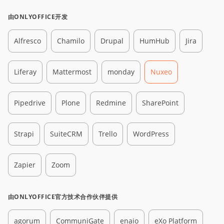
由ONLYOFFICE开发
Alfresco
Chamilo
Drupal
HumHub
Jira
Liferay
Mattermost
monday
Nuxeo
Pipedrive
Plone
Redmine
SharePoint
Strapi
SuiteCRM
Trello
WordPress
Zapier
Zoom
由ONLYOFFICE官方技术合作伙伴提供
agorum
CommuniGate
enaio
eXo Platform