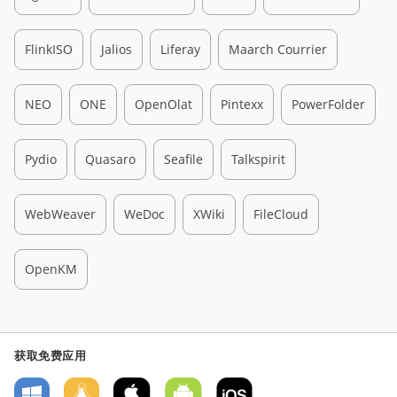
FlinkISO
Jalios
Liferay
Maarch Courrier
NEO
ONE
OpenOlat
Pintexx
PowerFolder
Pydio
Quasaro
Seafile
Talkspirit
WebWeaver
WeDoc
XWiki
FileCloud
OpenKM
获取免费应用