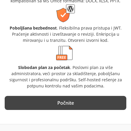
kompatibilan sa MS Office formatima: DOCX, XLSX, PPTX.
Poboljšana bezbednost
. Fleksibilna prava pristupa i JWT.
Praćenje aktivnosti i izveštavanje o reviziji. Enkripcija u
mirovanju i u tranzitu. Otvoreni izvorni kod.
Slobodan plan za početak
. Poslovni plan za više
administratora, veći prostor za skladištenje, poboljšanu
sigurnost i profesionalnu podršku. Self-hosted rešenje za
potpunu kontrolu nad vašim podacima.
Počnite