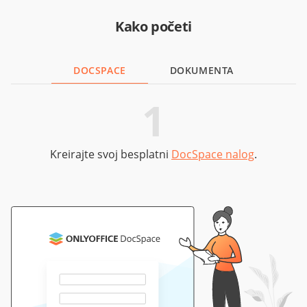
Kako početi
DOCSPACE
DOKUMENTA
1
Kreirajte svoj besplatni
DocSpace nalog
.
Pr