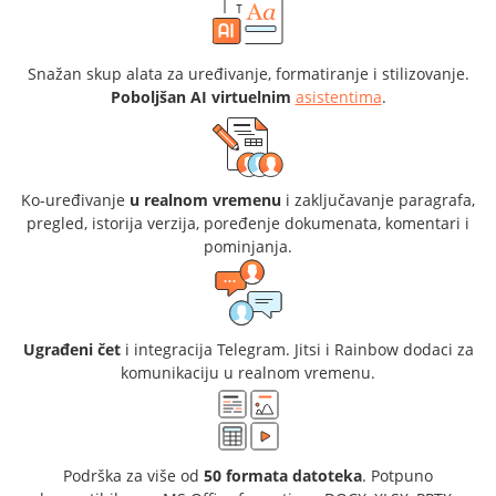
Snažan skup alata za uređivanje, formatiranje i stilizovanje.
Poboljšan AI virtuelnim
asistentima
.
Ko-uređivanje
u realnom vremenu
i zaključavanje paragrafa,
pregled, istorija verzija, poređenje dokumenata, komentari i
pominjanja.
Ugrađeni čet
i integracija Telegram. Jitsi i Rainbow dodaci za
komunikaciju u realnom vremenu.
Podrška za više od
50 formata datoteka
. Potpuno