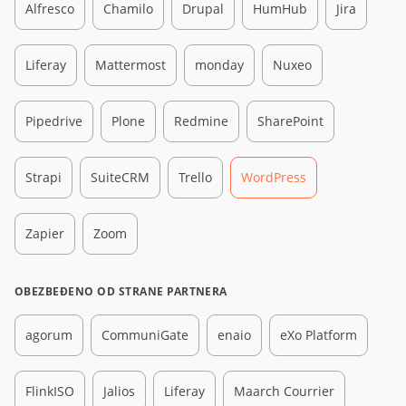
Alfresco
Chamilo
Drupal
HumHub
Jira
Liferay
Mattermost
monday
Nuxeo
Pipedrive
Plone
Redmine
SharePoint
Strapi
SuiteCRM
Trello
WordPress
Zapier
Zoom
OBEZBEĐENO OD STRANE PARTNERA
agorum
CommuniGate
enaio
eXo Platform
FlinkISO
Jalios
Liferay
Maarch Courrier