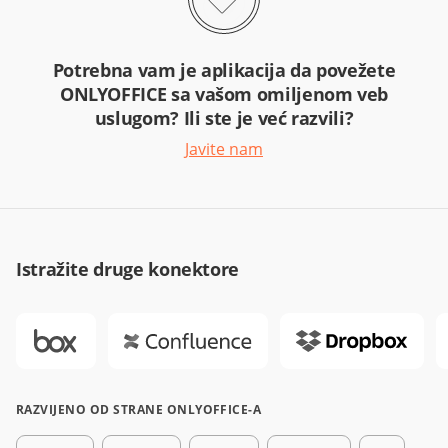
Potrebna vam je aplikacija da povežete
ONLYOFFICE sa vašom omiljenom veb
uslugom? Ili ste je već razvili?
Javite nam
Istražite druge konektore
RAZVIJENO OD STRANE ONLYOFFICE-A