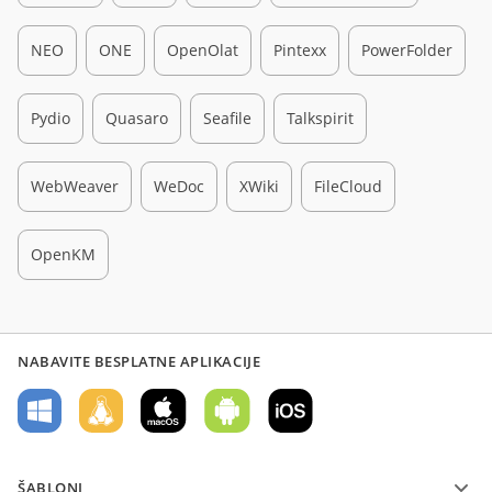
NEO
ONE
OpenOlat
Pintexx
PowerFolder
Pydio
Quasaro
Seafile
Talkspirit
WebWeaver
WeDoc
XWiki
FileCloud
OpenKM
NABAVITE BESPLATNE APLIKACIJE
ŠABLONI