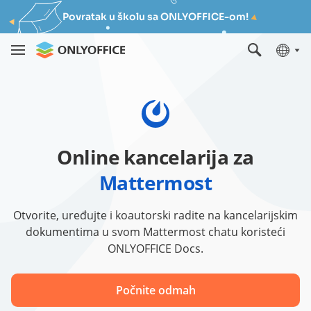
Povratak u školu sa ONLYOFFICE-om!
Online kancelarija za
Mattermost
Otvorite, uređujte i koautorski radite na kancelarijskim
dokumentima u svom Mattermost chatu koristeći
ONLYOFFICE Docs.
Počnite odmah