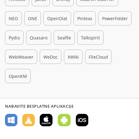
NEO
ONE
OpenOlat
Pintexx
PowerFolder
Pydio
Quasaro
Seafile
Talkspirit
WebWeaver
WeDoc
XWiki
FileCloud
OpenKM
NABAVITE BESPLATNE APLIKACIJE