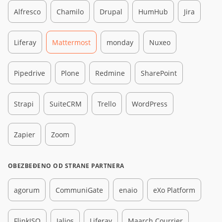
Alfresco
Chamilo
Drupal
HumHub
Jira
Liferay
Mattermost
monday
Nuxeo
Pipedrive
Plone
Redmine
SharePoint
Strapi
SuiteCRM
Trello
WordPress
Zapier
Zoom
OBEZBEĐENO OD STRANE PARTNERA
agorum
CommuniGate
enaio
eXo Platform
FlinkISO
Jalios
Liferay
Maarch Courrier