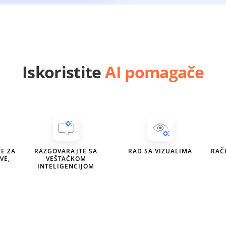
Iskoristite
AI pomagače
E ZA
RAZGOVARAJTE SA
RAD SA VIZUALIMA
RAČ
VE,
VEŠTAČKOM
INTELIGENCIJOM