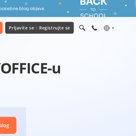
 posebne blog objave.
Prijavite se
Registrujte se
OFFICE-u
alog