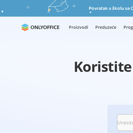
Povratak u školu s
Proizvodi
Preduzeće
Prog
Koristit
Unesit