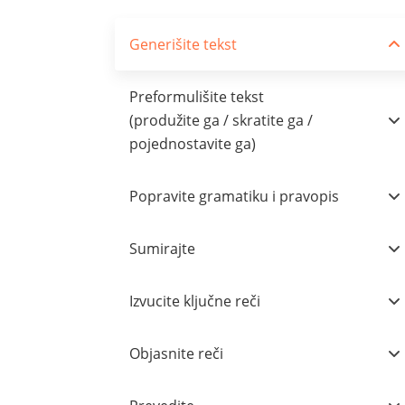
Generišite tekst
Preformulišite tekst
(produžite ga / skratite ga /
pojednostavite ga)
Popravite gramatiku i pravopis
Sumirajte
Izvucite ključne reči
Objasnite reči