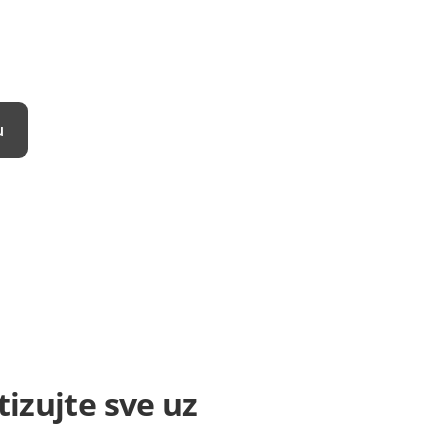
u
izujte sve uz