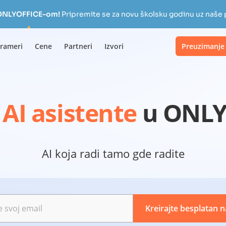
a ONLYOFFICE-om!
Pripremite se za novu školsku godinu uz naše
rameri
Cene
Partneri
Izvori
Preuzimanje
e
AI asistente
u ONLY
AI koja radi tamo gde radite
e svoj email
Kreirajte besplatan n