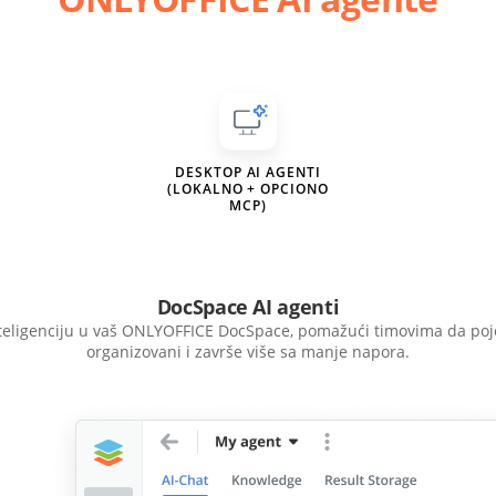
DESKTOP AI AGENTI
(LOKALNO + OPCIONO
MCP)
DocSpace AI agenti
teligenciju u vaš ONLYOFFICE DocSpace, pomažući timovima da poj
organizovani i završe više sa manje napora.