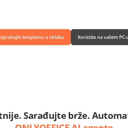
Isprobajte besplatno u oblaku
Koristite na vašem PC-
nije. Sarađujte brže. Automat
ONLYOFFICE AI agente