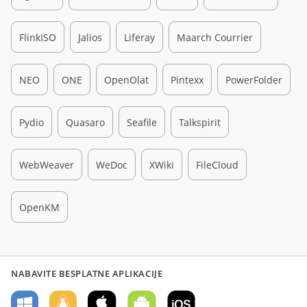
FlinkISO
Jalios
Liferay
Maarch Courrier
NEO
ONE
OpenOlat
Pintexx
PowerFolder
Pydio
Quasaro
Seafile
Talkspirit
WebWeaver
WeDoc
XWiki
FileCloud
OpenKM
NABAVITE BESPLATNE APLIKACIJE