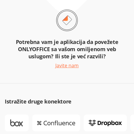
Potrebna vam je aplikacija da povežete
ONLYOFFICE sa vašom omiljenom veb
uslugom? Ili ste je već razvili?
Javite nam
Istražite druge konektore