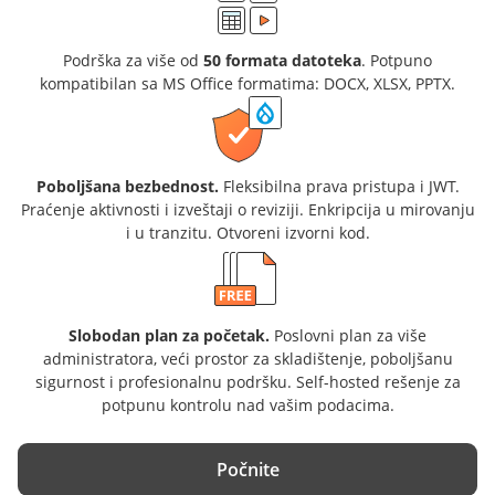
Podrška za više od
50 formata datoteka
. Potpuno
kompatibilan sa MS Office formatima: DOCX, XLSX, PPTX.
Poboljšana bezbednost.
Fleksibilna prava pristupa i JWT.
Praćenje aktivnosti i izveštaji o reviziji. Enkripcija u mirovanju
i u tranzitu. Otvoreni izvorni kod.
Slobodan plan za početak.
Poslovni plan za više
administratora, veći prostor za skladištenje, poboljšanu
sigurnost i profesionalnu podršku. Self-hosted rešenje za
potpunu kontrolu nad vašim podacima.
Počnite