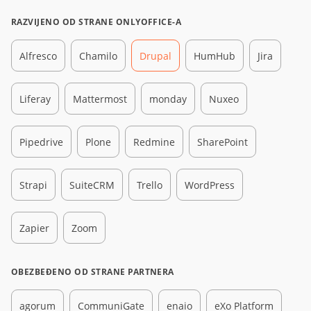
RAZVIJENO OD STRANE ONLYOFFICE-A
Alfresco
Chamilo
Drupal
HumHub
Jira
Liferay
Mattermost
monday
Nuxeo
Pipedrive
Plone
Redmine
SharePoint
Strapi
SuiteCRM
Trello
WordPress
Zapier
Zoom
OBEZBEĐENO OD STRANE PARTNERA
agorum
CommuniGate
enaio
eXo Platform