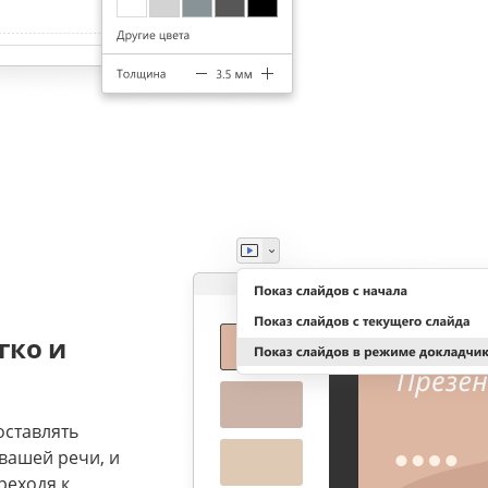
гко и
оставлять
вашей речи, и
реходя к