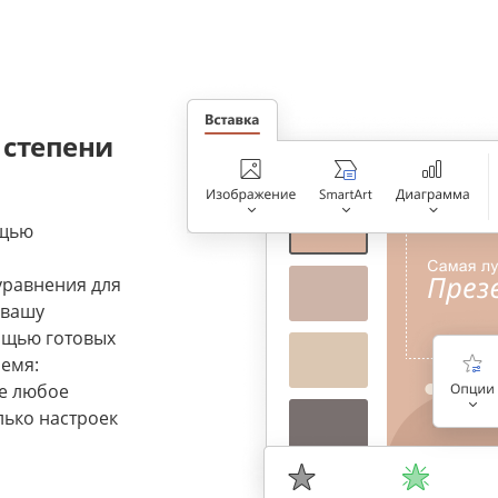
 степени
ощью
уравнения для
 вашу
ощью готовых
ремя:
те любое
лько настроек