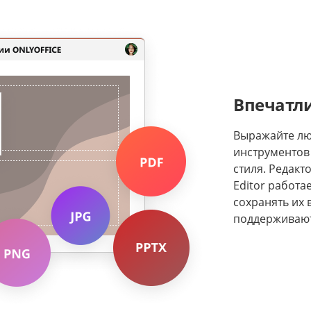
Впечатл
Выражайте лю
инструментов
стиля. Редакт
Editor работа
сохранять их 
поддерживаютс