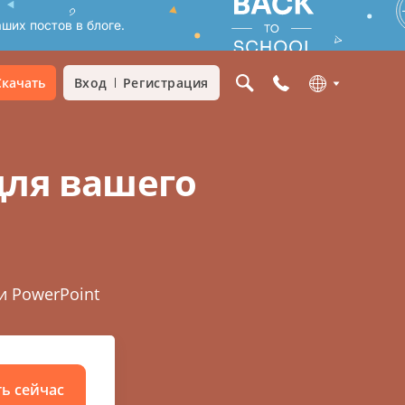
ших постов в блоге.
Скачать
Вход
Регистрация
для вашего
и PowerPoint
ть сейчас