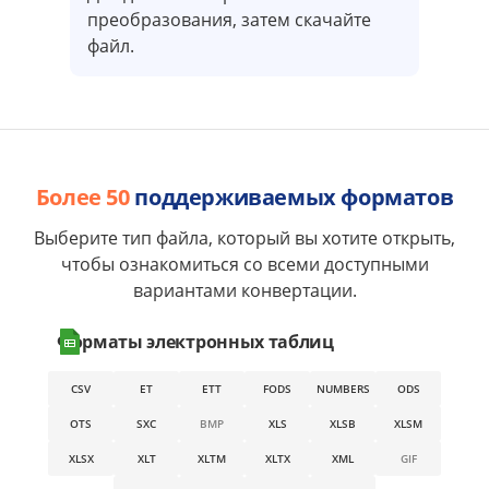
преобразования, затем скачайте
файл.
Более 50
поддерживаемых форматов
Выберите тип файла, который вы хотите открыть,
чтобы ознакомиться со всеми доступными
вариантами конвертации.
Форматы электронных таблиц
CSV
ET
ETT
FODS
NUMBERS
ODS
OTS
SXC
BMP
XLS
XLSB
XLSM
XLSX
XLT
XLTM
XLTX
XML
GIF