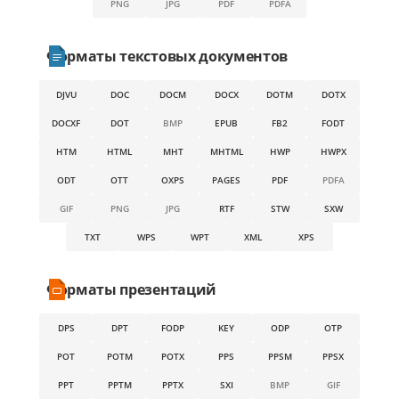
PNG
JPG
PDF
PDFA
Форматы текстовых документов
DJVU
DOC
DOCM
DOCX
DOTM
DOTX
DOCXF
DOT
BMP
EPUB
FB2
FODT
HTM
HTML
MHT
MHTML
HWP
HWPX
ODT
OTT
OXPS
PAGES
PDF
PDFA
GIF
PNG
JPG
RTF
STW
SXW
TXT
WPS
WPT
XML
XPS
Форматы презентаций
DPS
DPT
FODP
KEY
ODP
OTP
POT
POTM
POTX
PPS
PPSM
PPSX
PPT
PPTM
PPTX
SXI
BMP
GIF