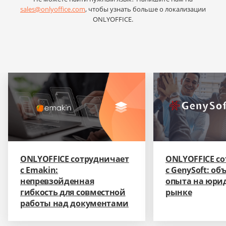
sales@onlyoffice.com
, чтобы узнать больше о локализации
ONLYOFFICE.
ONLYOFFICE сотрудничает
ONLYOFFICE с
с Emakin:
с GenySoft: о
непревзойденная
опыта на юри
гибкость для совместной
рынке
работы над документами