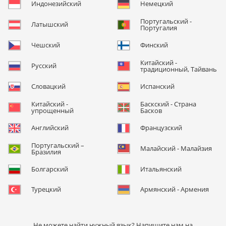
Индонезийский
Немецкий
Португальский -
Латышский
Португалия
Чешский
Финский
Китайский -
Русский
традиционный, Тайвань
Словацкий
Испанский
Китайский -
Баскский - Страна
упрощенный
Басков
Английский
Французский
Португальский –
Малайский - Малайзия
Бразилия
Болгарский
Итальянский
Турецкий
Армянский - Армения
Не можете найти нужный язык? Напишите нам на