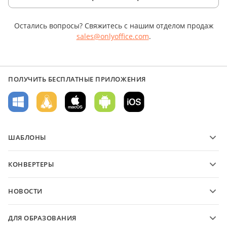
Остались вопросы? Свяжитесь с нашим отделом продаж
sales@onlyoffice.com
.
ПОЛУЧИТЬ БЕСПЛАТНЫЕ ПРИЛОЖЕНИЯ
ШАБЛОНЫ
Шаблоны PDF-форм
КОНВЕРТЕРЫ
Шаблоны текстовых документов
Конвертируйте текстовые файлы
Шаблоны электронных таблиц
НОВОСТИ
Конвертируйте электронные таблицы
Шаблоны презентаций
Блог
Конвертируйте презентации
ДЛЯ ОБРАЗОВАНИЯ
Конвертируйте PDF-файлы